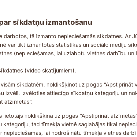
par sīkdatņu izmantošanu
ne darbotos, tā izmanto nepieciešamās sīkdatnes. Ar J
tnē var tikt izmantotas statistikas un sociālo mediju sī
tes un jaunumus savā e-pastā
datnes (nepieciešamas, lai uzlabotu vietnes darbību un 
E
sīkdatnes (video skatījumiem).
-
p
 saņemšanai e-pastā.
t visām sīkdatnēm, noklikšķinot uz pogas “Apstiprināt v
a
u izvēli, izvēloties attiecīgo sīkdatņu kategoriju un no
s
t atzīmētās”.
t
s
s lietotājs noklikšķina uz pogas “Apstiprināt atzīmētās”
*
u kategoriju, tad tīmekļa vietnē saglabājas tikai nepie
ir nepieciešamas, lai nodrošinātu tīmekļa vietnes darb