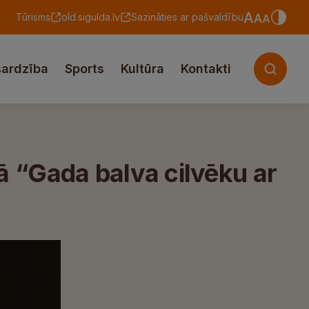
Tūrisms
old.sigulda.lv
Sazināties ar pašvaldību
sardzība
Sports
Kultūra
Kontakti
 “Gada balva cilvēku ar