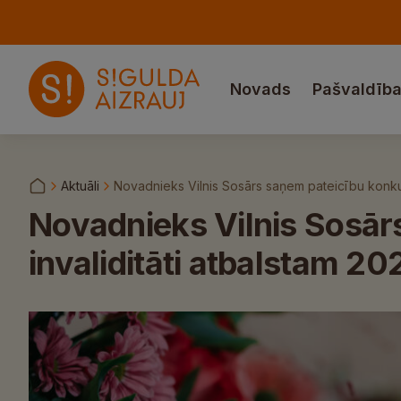
Novads
Pašvaldīb
Aktuāli
Novadnieks Vilnis Sosārs saņem pateicību konkur
Novadnieks Vilnis Sosār
invaliditāti atbalstam 20