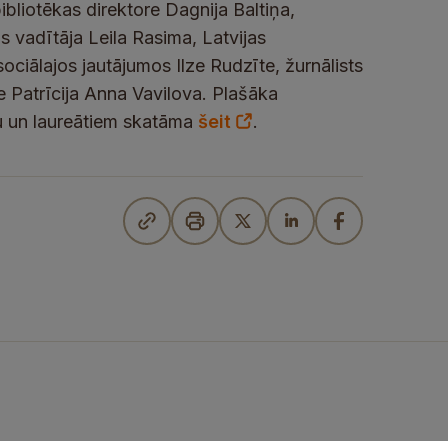
ibliotēkas direktore Dagnija Baltiņa,
s vadītāja Leila Rasima, Latvijas
iālajos jautājumos Ilze Rudzīte, žurnālists
e Patrīcija Anna Vavilova. Plašāka
u un laureātiem skatāma
šeit
.