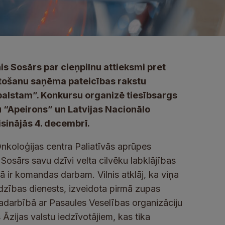
is Sosārs par cieņpilnu attieksmi pret
ītošanu saņēma pateicības rakstu
tbalstam”. Konkursu organizē tiesībsargs
u “Apeirons” un Latvijas Nacionālo
sinājās 4. decembrī.
Onkoloģijas centra Paliatīvās aprūpes
Sosārs savu dzīvi velta cilvēku labklājības
rā ir komandas darbam. Vilnis atklāj, ka viņa
zības dienests, izveidota pirmā zupas
adarbībā ar Pasaules Veselības organizāciju
Āzijas valstu iedzīvotājiem, kas tika