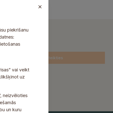
ūsu piekrišanu
kdatnes:
lietošanas
Pieteikties
isas” vai veikt
klikšķinot uz
, neizvēloties
ciešamās
ību un kuru