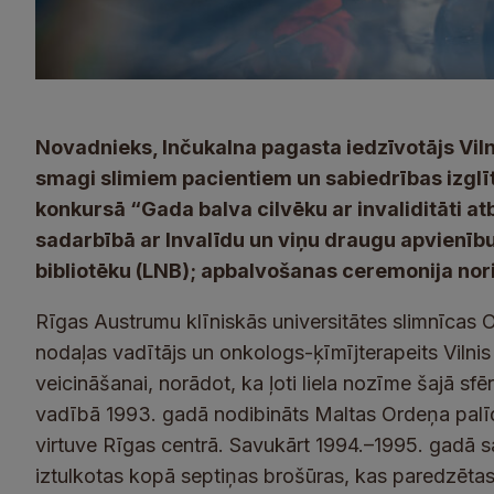
Novadnieks, Inčukalna pagasta iedzīvotājs Viln
smagi slimiem pacientiem un sabiedrības izgl
konkursā “Gada balva cilvēku ar invaliditāti a
sadarbībā ar Invalīdu un viņu draugu apvienīb
bibliotēku (LNB); apbalvošanas ceremonija nori
Rīgas Austrumu klīniskās universitātes slimnīcas 
nodaļas vadītājs un onkologs-ķīmījterapeits Vilnis 
veicināšanai, norādot, ka ļoti liela nozīme šajā sfē
vadībā 1993. gadā nodibināts Maltas Ordeņa palīd
virtuve Rīgas centrā. Savukārt 1994.–1995. gadā s
iztulkotas kopā septiņas brošūras, kas paredzētas 