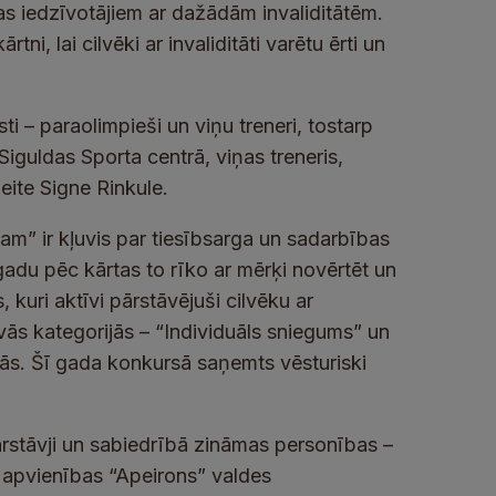
as iedzīvotājiem ar dažādām invaliditātēm.
tni, lai cilvēki ar invaliditāti varētu ērti un
sti – paraolimpieši un viņu treneri, tostarp
iguldas Sporta centrā, viņas treneris,
eite Signe Rinkule.
tam” ir kļuvis par tiesībsarga un sadarbības
gadu pēc kārtas to rīko ar mērķi novērtēt un
 kuri aktīvi pārstāvējuši cilvēku ar
ivās kategorijās – “Individuāls sniegums” un
ās. Šī gada konkursā saņemts vēsturiski
rstāvji un sabiedrībā zināmas personības –
u apvienības “Apeirons” valdes