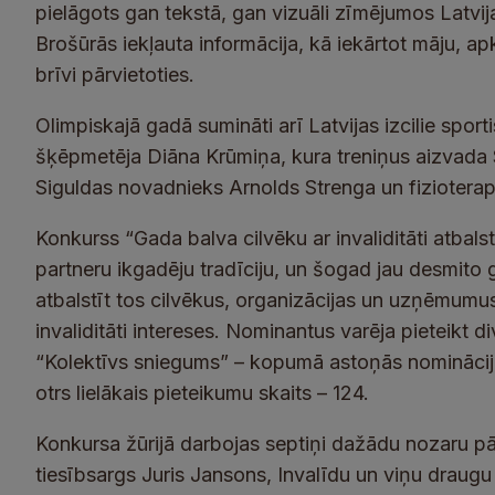
pielāgots gan tekstā, gan vizuāli zīmējumos Latvij
Brošūrās iekļauta informācija, kā iekārtot māju, apkār
brīvi pārvietoties.
Olimpiskajā gadā sumināti arī Latvijas izcilie sporti
šķēpmetēja Diāna Krūmiņa, kura treniņus aizvada S
Siguldas novadnieks Arnolds Strenga un fizioterap
Konkurss “Gada balva cilvēku ar invaliditāti atbals
partneru ikgadēju tradīciju, un šogad jau desmito 
atbalstīt tos cilvēkus, organizācijas un uzņēmumus,
invaliditāti intereses. Nominantus varēja pieteikt d
“Kolektīvs sniegums” – kopumā astoņās nominācij
otrs lielākais pieteikumu skaits – 124.
Konkursa žūrijā darbojas septiņi dažādu nozaru pā
tiesībsargs Juris Jansons, Invalīdu un viņu draug