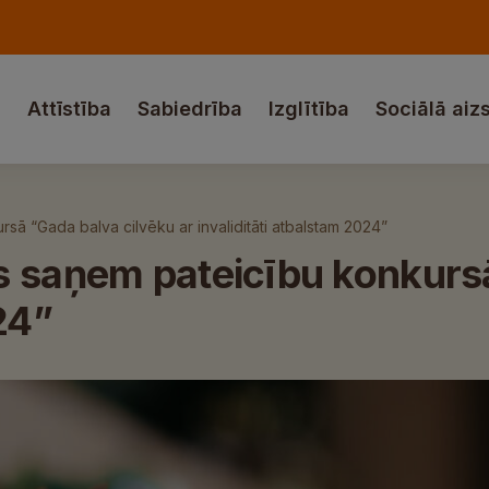
a
Attīstība
Sabiedrība
Izglītība
Sociālā aiz
sā “Gada balva cilvēku ar invaliditāti atbalstam 2024”
s saņem pateicību konkursā
24”