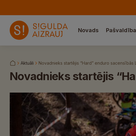
Novads
Pašvaldīb
Aktuāli
Novadnieks startējis “Hard” enduro sacensībās 
Novadnieks startējis “H