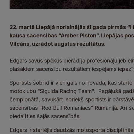
22. martā Liepājā norisinājās šī gada pirmās 
kausa sacensības “Amber Piston”. Liepājas posm
Vilcāns, uzrādot augstus rezultātus.
Edgars savus spēkus pierādīja profesionāļu jeb elit
plašākiem sacensību rezultātiem iespējams iepazī
Sportists šobrīd ir vienīgais no novada, kas startē
motoklubu “Sigulda Racing Team”. Pagājušā gadā 
čempionātā, savukārt iepriekš sportists ir pārstāv
sacensībās “Red Bull Romaniacs” Rumānijā. Arī šog
piedalīties šajās sacensībās.
Edgars ir startējis daudzās motosporta disciplīnās 