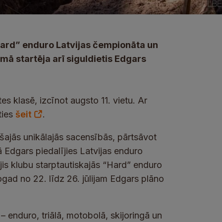
“Hard” enduro Latvijas čempionāta un
ā startēja arī siguldietis Edgars
es klasē, izcīnot augsto 11. vietu. Ar
ties
šeit
.
 šajās unikālajās sacensībās, pārtsāvot
Edgars piedalījies Latvijas enduro
ējis klubu starptautiskajās “Hard” enduro
ad no 22. līdz 26. jūlijam Edgars plāno
– enduro, triālā, motobolā, skijoringā un