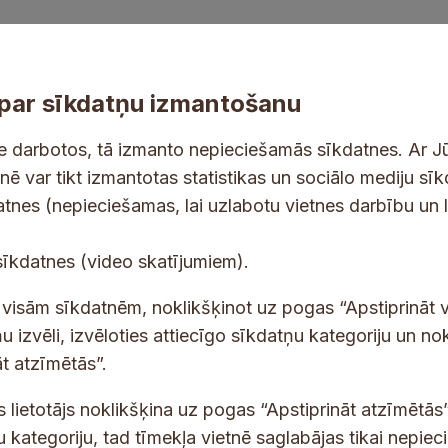
par sīkdatņu izmantošanu
ne darbotos, tā izmanto nepieciešamās sīkdatnes. Ar J
tnē var tikt izmantotas statistikas un sociālo mediju sī
tes un jaunumus savā e-pastā
datnes (nepieciešamas, lai uzlabotu vietnes darbību un 
E
sīkdatnes (video skatījumiem).
-
p
 saņemšanai e-pastā.
t visām sīkdatnēm, noklikšķinot uz pogas “Apstiprināt v
a
u izvēli, izvēloties attiecīgo sīkdatņu kategoriju un no
s
t atzīmētās”.
t
s
s lietotājs noklikšķina uz pogas “Apstiprināt atzīmētās”
*
u kategoriju, tad tīmekļa vietnē saglabājas tikai nepie