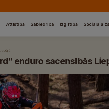
a
Attīstība
Sabiedrība
Izglītība
Sociālā aiz
Liepājā
ard” enduro sacensībās Lie