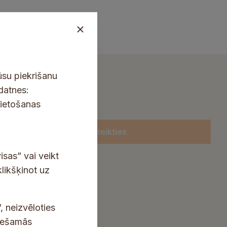
ūsu piekrišanu
kdatnes:
lietošanas
Pieteikties
isas” vai veikt
klikšķinot uz
, neizvēloties
ciešamās