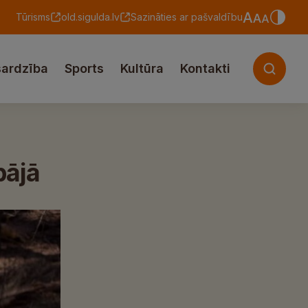
Tūrisms
old.sigulda.lv
Sazināties ar pašvaldību
sardzība
Sports
Kultūra
Kontakti
pājā