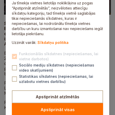
Ja tīmekļa vietnes lietotājs noklikšķina uz pogas
“Apstiprināt atzīmētās”, neizvēloties attiecīgu
sīkdatņu kategoriju, tad tīmekļa vietnē saglabājas
tikai nepieciešamās sīkdatnes, kuras ir
Siguldas novadnieks, kamaniņu braucējs Gints
nepieciešamas, lai nodrošinātu tīmekļa vietnes
Bērziņš svētdien, 8. februārī, Kortīnā d’Ampeco
darbību un kuru izmantošanai nav nepieciešams iegūt
olimpisko spēļu sacensībās kamaniņu sportā
lietotāja piekrišanu.
izcīnīja 10. vietu. Latvijas sportists Kristers
Uzzināt vairāk:
Sīkdatņu politika
Aparjods izcīnīja augsto ceturto vietu.
Bērziņš no čempiona četru braucienu summā atpalika
Funkcionālās sīkdatnes (nepieciešamas, lai
2,852 sekundes. Pirmajā braucienā latvietis bija
vietne darbotos)
desmitais, nākamajos divos – devītais un uz šādu vietu
Sociālo mediju sīkdatnes (nepieciešamas
pakāpās arī summā, taču 17. rezultāts pēdējā
video skatījumiem)
braucienā atmeta viņu atpakaļ uz desmito pozīciju.
Statistikas sīkdatnes (nepieciešamas, lai
uzlabotu vietnes darbību)
Par sacensību čempionu kļuva vācietis Makss
Langenhans, godalgas izcīnot arī austrietim Jonasam
Milleram un itālim Dominikam Fišnalleram.
Apstiprināt atzīmētās
Pirms četriem gadiem Pekinas olimpiskajās spēlēs
K. Aparjods bija piektais, bet G. Bērziņš – septītais.
Apstiprināt visas