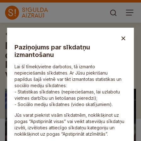
Aktuāli
Novadnieks Gints Bērziņš
Paziņojums par sīkdatņu
olimpisko spēļu sacensībās
izmantošanu
kamaniņu sportā izcīna 10.
Lai šī tīmekļvietne darbotos, tā izmanto
vietu
nepieciešamās sīkdatnes. Ar Jūsu piekrišanu
papildus šajā vietnē var tikt izmantotas statistikas un
sociālo mediju sīkdatnes:
- Statistikas sīkdatnes (nepieciešamas, lai uzlabotu
vietnes darbību un lietošanas pieredzi);
- Sociālo mediju sīkdatnes (video skatījumiem).
Jūs varat piekrist visām sīkdatnēm, noklikšķinot uz
pogas “Apstiprināt visas” vai veikt atsevišķu sīkdatņu
izvēli, izvēloties attiecīgo sīkdatņu kategoriju un
noklikšķinot uz pogas “Apstiprināt atzīmētās”.