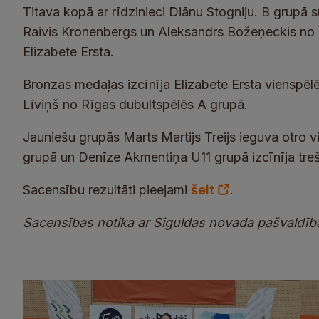
Titava kopā ar rīdzinieci Diānu Stogniju. B grupā 
Raivis Kronenbergs un Aleksandrs Božeņeckis no V
Elizabete Ersta.
Bronzas medaļas izcīnīja Elizabete Ersta vienspēlē
Līviņš no Rīgas dubultspēlēs A grupā.
Jauniešu grupās Marts Martijs Treijs ieguva otro 
grupā un Denīze Akmentiņa U11 grupā izcīnīja treš
Sacensību rezultāti pieejami
šeit
.
Sacensības notika ar Siguldas novada pašvaldība