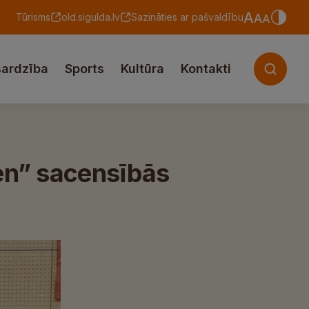
Tūrisms
old.sigulda.lv
Sazināties ar pašvaldību
sardzība
Sports
Kultūra
Kontakti
n” sacensībās