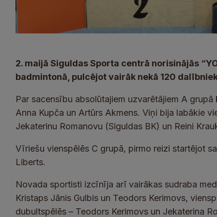
2. maijā Siguldas Sporta centrā norisinājās 
badmintonā, pulcējot vairāk nekā 120 dalībnieku
Par sacensību absolūtajiem uzvarētājiem A grupā 
Anna Kupča un Artūrs Akmens. Viņi bija labākie vi
Jekaterinu Romanovu (Siguldas BK) un Reini Kraukl
Vīriešu vienspēlēs C grupā, pirmo reizi startējot sa
Liberts.
Novada sportisti izcīnīja arī vairākas sudraba med
Kristaps Jānis Gulbis un Teodors Kerimovs, viensp
dubultspēlēs – Teodors Kerimovs un Jekaterina Ro