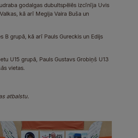
sudraba godalgas dubultspēlēs izcīnīja Uvis
alkas, kā arī Megija Vaira Buša un
s B grupā, kā arī Pauls Gureckis un Edijs
vietu U15 grupā, Pauls Gustavs Grobiņš U13
ās vietas.
s atbalstu.