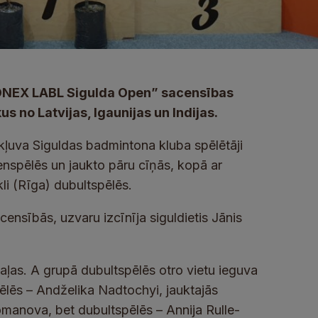
“YONEX LABL Sigulda Open” sacensības
s no Latvijas, Igaunijas un Indijas.
kļuva Siguldas badmintona kluba spēlētāji
enspēlēs un jaukto pāru cīņās, kopā ar
i (Rīga) dubultspēlēs.
censībās, uzvaru izcīnīja siguldietis Jānis
aļas. A grupā dubultspēlēs otro vietu ieguva
ēlēs – Andželika Nadtochyi, jauktajās
manova, bet dubultspēlēs – Annija Rulle-