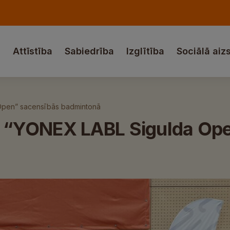
a
Attīstība
Sabiedrība
Izglītība
Sociālā aiz
Open” sacensībās badmintonā
 “YONEX LABL Sigulda Ope