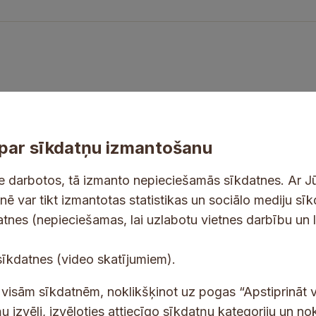
par sīkdatņu izmantošanu
ne darbotos, tā izmanto nepieciešamās sīkdatnes. Ar J
tnē var tikt izmantotas statistikas un sociālo mediju sī
datnes (nepieciešamas, lai uzlabotu vietnes darbību un 
tes un jaunumus savā e-pastā
E
sīkdatnes (video skatījumiem).
-
p
 saņemšanai e-pastā.
t visām sīkdatnēm, noklikšķinot uz pogas “Apstiprināt v
a
u izvēli, izvēloties attiecīgo sīkdatņu kategoriju un no