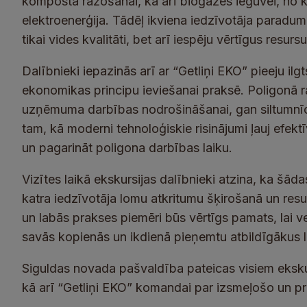
komposta ražošanai, kā arī biogāzes ieguvei, no ku
elektroenerģija. Tādēļ ikviena iedzīvotāja paradum
tikai vides kvalitāti, bet arī iespēju vērtīgus resurs
Dalībnieki iepazinās arī ar “Getliņi EKO” pieeju il
ekonomikas principu ieviešanai praksē. Poligonā r
uzņēmuma darbības nodrošināšanai, gan siltumnīcu
tam, kā moderni tehnoloģiskie risinājumi ļauj efekt
un pagarināt poligona darbības laiku.
Vizītes laikā ekskursijas dalībnieki atzina, ka šād
katra iedzīvotāja lomu atkritumu šķirošanā un re
un labās prakses piemēri būs vērtīgs pamats, lai 
savās kopienās un ikdienā pieņemtu atbildīgākus
Siguldas novada pašvaldība pateicas visiem ekskurs
kā arī “Getliņi EKO” komandai par izsmeļošo un pro