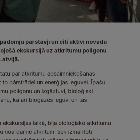
 padomju pārstāvji un citi aktīvi novada
tojošā ekskursijā uz atkritumu poligonu
Latvijā.
šstatu par atkritumu apsaimniekošanas
to pārstrādei un enerģijas ieguvei. Īpašu
tumu poligonu un izgāztuvi, bioloģiski
nu, kā arī biogāzes ieguvi un tās
.
ekskursijas laikā, bija bioloģisko atkritumu
ki noārdāmie atkritumi tiek izmantoti