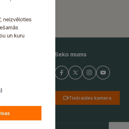
, neizvēloties
ciešamās
ību un kuru
Seko mums
ņojums
u)
Tiešraides kamera
visas