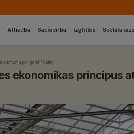
a
Attīstība
Sabiedrība
Izglītība
Sociālā aiz
 atkritumu poligonā “Getliņi”
tes ekonomikas principus a