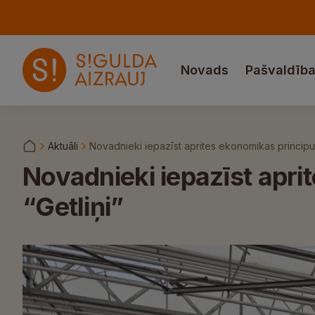
Novads
Pašvaldīb
Aktuāli
Novadnieki iepazīst aprites ekonomikas principus
Novadnieki iepazīst apri
“Getliņi”