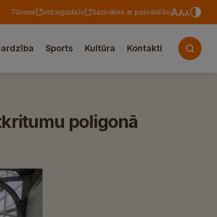
Tūrisms
old.sigulda.lv
Sazināties ar pašvaldību
sardzība
Sports
Kultūra
Kontakti
tkritumu poligonā