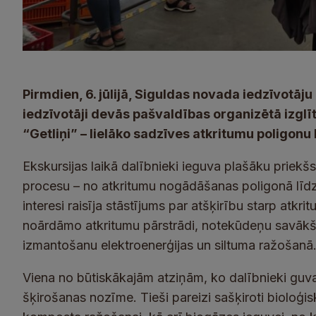
Pirmdien, 6. jūlijā, Siguldas novada iedzīvotāju
iedzīvotāji devās pašvaldības organizētā izglī
“Getliņi” – lielāko sadzīves atkritumu poligonu 
Ekskursijas laikā dalībnieki ieguva plašāku priek
procesu – no atkritumu nogādāšanas poligonā līdz 
interesi raisīja stāstījums par atšķirību starp atkri
noārdāmo atkritumu pārstrādi, notekūdeņu savākša
izmantošanu elektroenerģijas un siltuma ražošanā
Viena no būtiskākajām atziņām, ko dalībnieki guva 
šķirošanas nozīme. Tieši pareizi sašķiroti bioloģis