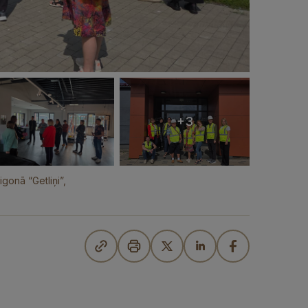
+3
gonā “Getliņi”,