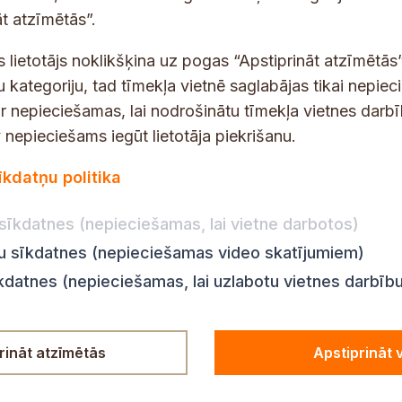
s
t atzīmētās”.
t
s lietotājs noklikšķina uz pogas “Apstiprināt atzīmētās”
s
*
u kategoriju, tad tīmekļa vietnē saglabājas tikai nepie
ir nepieciešamas, lai nodrošinātu tīmekļa vietnes darb
nepieciešams iegūt lietotāja piekrišanu.
dības darba laiks
Par vietni
īkdatņu politika
Vietnes karte
:
8.00–18.00
Privātuma politika
8.00–17.00
sīkdatnes (nepieciešamas, lai vietne darbotos)
Piekļūstamības pazi
:
8.00–17.00
ju sīkdatnes (nepieciešamas video skatījumiem)
Ziņot KNAB
en:
8.00–18.00
īkdatnes (nepieciešamas, lai uzlabotu vietnes darbīb
n:
8.00–14.00
rināt atzīmētās
Apstiprināt 