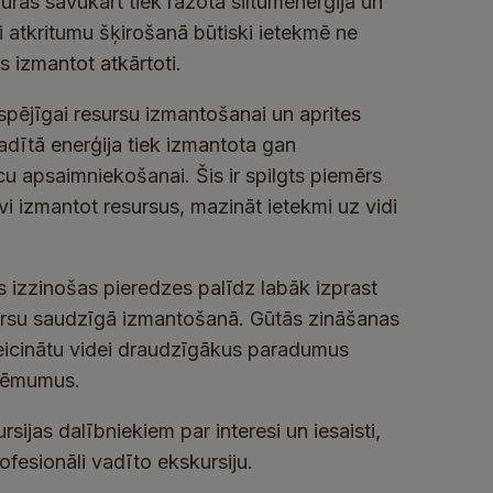
ras savukārt tiek ražota siltumenerģija un
i atkritumu šķirošanā būtiski ietekmē ne
us izmantot atkārtoti.
gtspējīgai resursu izmantošanai un aprites
adītā enerģija tiek izmantota gan
 apsaimniekošanai. Šis ir spilgts piemērs
īvi izmantot resursus, mazināt ietekmi uz vidi
as izzinošas pieredzes palīdz labāk izprast
sursu saudzīgā izmantošanā. Gūtās zināšanas
veicinātu videi draudzīgākus paradumus
 lēmumus.
ijas dalībniekiem par interesi un iesaisti,
fesionāli vadīto ekskursiju.