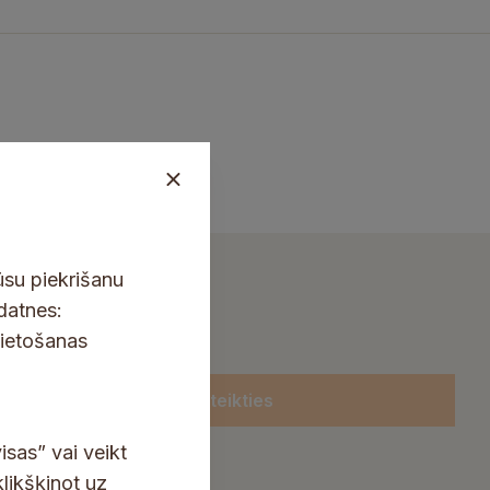
ūsu piekrišanu
kdatnes:
lietošanas
Pieteikties
isas” vai veikt
klikšķinot uz