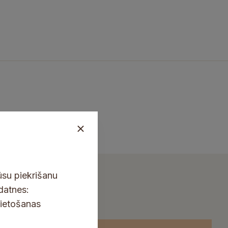
ūsu piekrišanu
kdatnes:
lietošanas