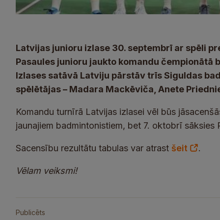
Latvijas junioru izlase 30. septembrī ar spēli p
Pasaules junioru jaukto komandu čempionātā b
Izlases satāvā Latviju pārstāv trīs Siguldas b
spēlētājas – Madara Mackēviča, Anete Priednie
Komandu turnīrā Latvijas izlasei vēl būs jāsacenšā
jaunajiem badmintonistiem, bet 7. oktobrī sāksies 
Sacensību rezultātu tabulas var atrast
šeit
.
Vēlam veiksmi!
Publicēts