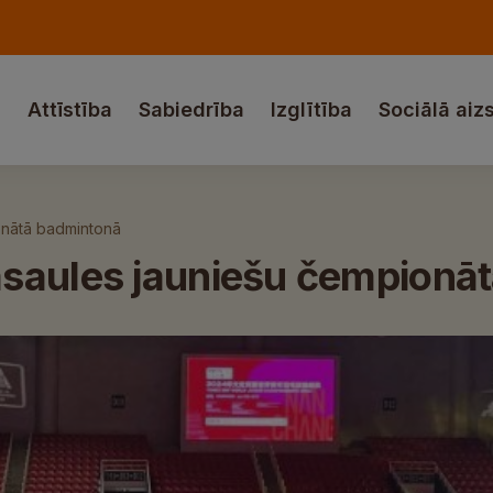
a
Attīstība
Sabiedrība
Izglītība
Sociālā aiz
onātā badmintonā
asaules jauniešu čempionā