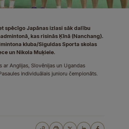
ret spēcīgo Japānas izlasi sāk dalību
admintonā, kas risinās Ķīnā (Nanchang).
admintona kluba/Siguldas Sporta skolas
ce un Nikola Muķiele.
s ar Anglijas, Slovēnijas un Ugandas
Pasaules individuālais junioru čempionāts.