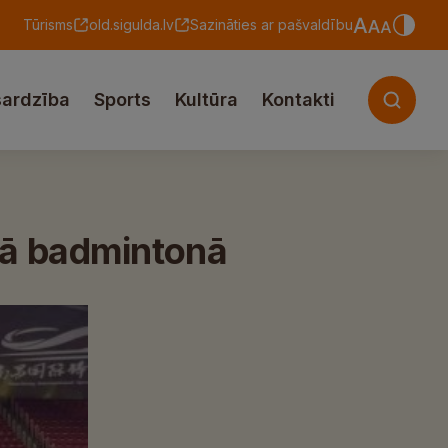
Tūrisms
old.sigulda.lv
Sazināties ar pašvaldību
sardzība
Sports
Kultūra
Kontakti
tā badmintonā