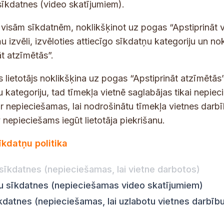
sīkdatnes (video skatījumiem).
-
-
p
p
 saņemšanai e-pastā.
t visām sīkdatnēm, noklikšķinot uz pogas “Apstiprināt v
a
a
u izvēli, izvēloties attiecīgo sīkdatņu kategoriju un no
s
s
t atzīmētās”.
t
t
ā
s
s lietotājs noklikšķina uz pogas “Apstiprināt atzīmētās”
.
*
u kategoriju, tad tīmekļa vietnē saglabājas tikai nepie
j
ir nepieciešamas, lai nodrošinātu tīmekļa vietnes darb
a
nepieciešams iegūt lietotāja piekrišanu.
u
dības darba laiks
Par vietni
n
īkdatņu politika
Vietnes karte
:
8.00–18.00
u
Privātuma politika
8.00–17.00
sīkdatnes (nepieciešamas, lai vietne darbotos)
m
Piekļūstamības pazi
:
8.00–17.00
u
ju sīkdatnes (nepieciešamas video skatījumiem)
Ziņot KNAB
en:
8.00–18.00
K
īkdatnes (nepieciešamas, lai uzlabotu vietnes darbīb
n:
8.00–14.00
a