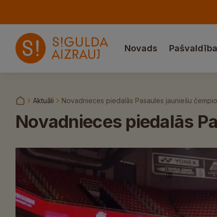
Novads
Pašvaldīb
Aktuāli
Novadnieces piedalās Pasaules jauniešu čempi
Novadnieces piedalās P