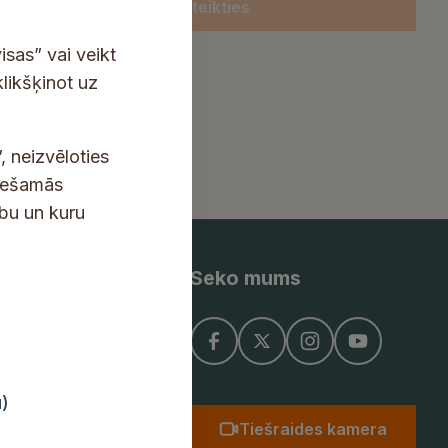
Pieteikties
isas” vai veikt
klikšķinot uz
, neizvēloties
ciešamās
ību un kuru
Seko mums
ņojums
u)
Tiešraides kamera