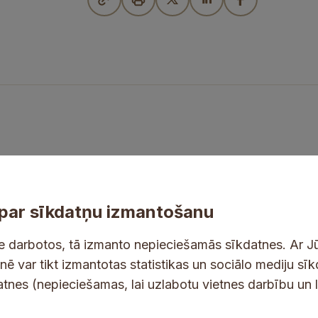
par sīkdatņu izmantošanu
ne darbotos, tā izmanto nepieciešamās sīkdatnes. Ar J
tnē var tikt izmantotas statistikas un sociālo mediju sī
tes un jaunumus savā e-pastā
datnes (nepieciešamas, lai uzlabotu vietnes darbību un 
e
E