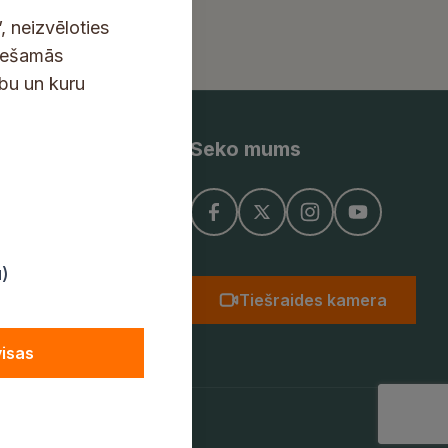
, neizvēloties
ciešamās
ību un kuru
Seko mums
ņojums
u)
Tiešraides kamera
visas