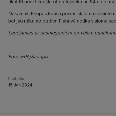
tikai 10 punktiem šķirot no trijnieka un 54 no pirmā
Nākamais Eiropas kausa posms slalomā sievietēm p
bet jau nākamo otrdien Flahavā notiks slaloma 
Lepojamies ar sasniegumiem un vēlam panākumu
Foto: EPA/Scanpix
Publicēts
15 Jan 2024