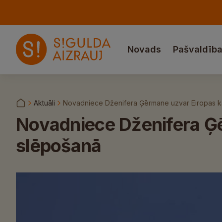
Novads
Pašvaldīb
Aktuāli
Novadniece Dženifera Ģērmane uzvar Eiropas k
Novadniece Dženifera Ģ
slēpošanā