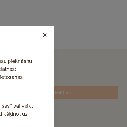
ūsu piekrišanu
kdatnes:
lietošanas
Pieteikties
isas” vai veikt
klikšķinot uz