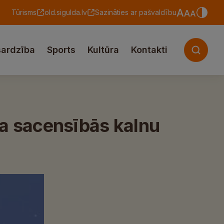
Tūrisms
old.sigulda.lv
Sazināties ar pašvaldību
sardzība
Sports
Kultūra
Kontakti
a sacensībās kalnu