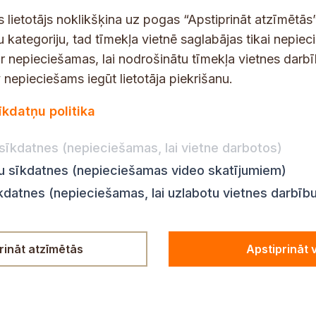
t
s
s lietotājs noklikšķina uz pogas “Apstiprināt atzīmētās”
*
u kategoriju, tad tīmekļa vietnē saglabājas tikai nepie
ir nepieciešamas, lai nodrošinātu tīmekļa vietnes darb
nepieciešams iegūt lietotāja piekrišanu.
dības darba laiks
Par vietni
īkdatņu politika
Vietnes karte
:
8.00–18.00
Privātuma politika
8.00–17.00
sīkdatnes (nepieciešamas, lai vietne darbotos)
Piekļūstamības pazi
:
8.00–17.00
ju sīkdatnes (nepieciešamas video skatījumiem)
Ziņot KNAB
en:
8.00–18.00
īkdatnes (nepieciešamas, lai uzlabotu vietnes darbīb
n:
8.00–14.00
rināt atzīmētās
Apstiprināt 
© Siguldas novada pašvaldība,
2024