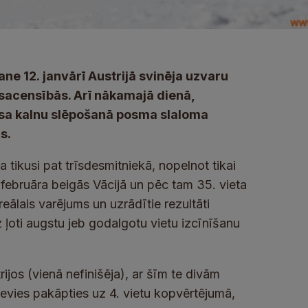
ne 12. janvārī Austrijā svinēja uzvaru
sacensībās. Arī nākamajā dienā,
kausa kalnu slēpošanā posma slaloma
s.
 tikusi pat trīsdesmitniekā, nopelnot tikai
a februāra beigās Vācijā un pēc tam 35. vieta
eālais varējums un uzrādītie rezultāti
ļoti augstu jeb godalgotu vietu izcīnīšanu
rijos (vienā nefinišēja), ar šīm te divām
devies pakāpties uz 4. vietu kopvērtējumā,