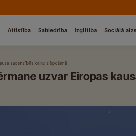
a
Attīstība
Sabiedrība
Izglītība
Sociālā aiz
ausa sacensībās kalnu slēpošanā
ērmane uzvar Eiropas kaus