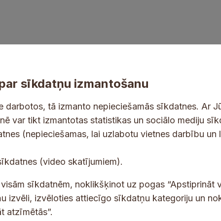
par sīkdatņu izmantošanu
ne darbotos, tā izmanto nepieciešamās sīkdatnes. Ar J
tnē var tikt izmantotas statistikas un sociālo mediju sī
tes un jaunumus savā e-pastā
datnes (nepieciešamas, lai uzlabotu vietnes darbību un 
E
sīkdatnes (video skatījumiem).
-
p
 saņemšanai e-pastā.
t visām sīkdatnēm, noklikšķinot uz pogas “Apstiprināt v
a
u izvēli, izvēloties attiecīgo sīkdatņu kategoriju un no
s
t atzīmētās”.