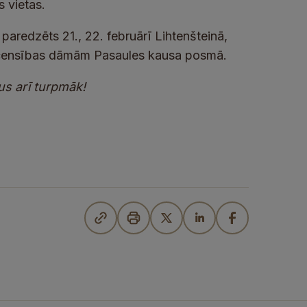
s vietas.
aredzēts 21., 22. februārī Lihtenšteinā,
sacensības dāmām Pasaules kausa posmā.
s arī turpmāk!