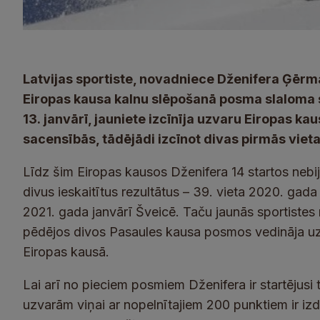
Latvijas sportiste, novadniece Dženifera Ģērma
Eiropas kausa kalnu slēpošanā posma slaloma 
13. janvārī, jauniete izcīnīja uzvaru Eiropas 
sacensībās, tādējādi izcīnot divas pirmās vieta
Līdz šim Eiropas kausos Dženifera 14 startos nebija
divus ieskaitītus rezultātus – 39. vieta 2020. gad
2021. gada janvārī Šveicē. Taču jaunās sportistes r
pēdējos divos Pasaules kausa posmos vedināja uz 
Eiropas kausā.
Lai arī no pieciem posmiem Dženifera ir startējusi t
uzvarām viņai ar nopelnītajiem 200 punktiem ir iz