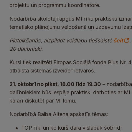
projektu un programmu koordinatore.
Nodarbībā skolotāji apgūs MI rīku praktisku izm
tematisko plānojumu veidošanā un uzdevumu izst
Pieteikšanās, aizpildot veidlapu tiešsaistē
šeit
.
20 dalībnieki.
Kursi tiek realizēti Eiropas Sociālā fonda Plus Nr.
atbalsta sistēmas izveide” ietvaros.
21. oktobrī no plkst. 18.00 līdz 19.30
– nodarbība
dalībniekiem būs iespēja praktiski darboties ar MI
kā arī diskutēt par MI lomu.
Nodarbībā Baiba Altena apskatīs tēmas:
TOP rīki un ko kurš dara vislabāk šobrīd;