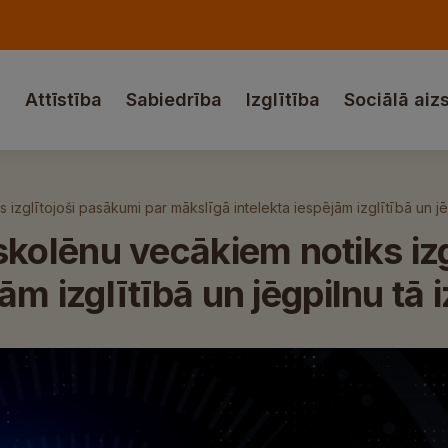
a
Attīstība
Sabiedrība
Izglītība
Sociālā aiz
glītojoši pasākumi par mākslīgā intelekta iespējām izglītībā un jē
olēnu vecākiem notiks izg
ām izglītībā un jēgpilnu tā