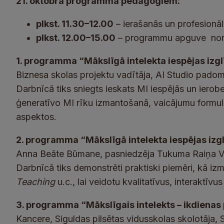
21. oktobra programma pedagogiem:
plkst. 11.30–12.00
– ierašanās un profesionāl
plkst. 12.00–15.00
– programmu apguve noris
1. programma “Mākslīgā intelekta iespējas izgl
Biznesa skolas projektu vadītāja, AI Studio padom
Darbnīcā tiks sniegts ieskats MI iespējās un ierobe
ģeneratīvo MI rīku izmantošanā, vaicājumu formulē
aspektos.
2. programma “Mākslīgā intelekta iespējas izg
Anna Beāte Būmane, pasniedzēja Tukuma Raiņa Vals
Darbnīcā tiks demonstrēti praktiski piemēri, kā i
Teaching
u.c., lai veidotu kvalitatīvus, interaktīv
3. programma “Mākslīgais intelekts – ikdienas
Kancere, Siguldas pilsētas vidusskolas skolotāja, 