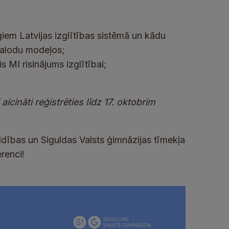
iem Latvijas izglītības sistēmā un kādu
valodu modeļos;
 MI risinājums izglītībai;
aicināti reģistrēties līdz 17. oktobrim
dības un Siguldas Valsts ģimnāzijas tīmekļa
renci!