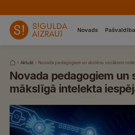
Novads
Pašvaldīb
Aktuāli
Novada pedagogiem un skolēnu vecākiem notiks iz
Novada pedagogiem un sk
mākslīgā intelekta iespēj