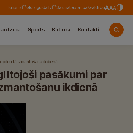
Tūrisms
old.sigulda.lv
Sazināties ar pašvaldību
sardzība
Sports
Kultūra
Kontakti
gpilnu tā izmantošanu ikdienā
lītojoši pasākumi par
 izmantošanu ikdienā