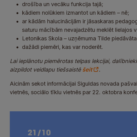
drošība un vecāku funkcija tajā;
kādiem nolūkiem izmantot un kādiem – nē;
ar kādām halucinācijām ir jāsaskaras pedagog
saturu mācībām nevajadzētu meklēt lielajos 
Letonikas Skola – uzņēmuma Tilde piedāvātais
dažādi piemēri, kas var noderēt.
Lai ieplānotu piemērotas telpas lekcijai, dalībnieki 
aizpildot veidlapu tiešsaistē
šeit
.
Aicinām sekot informācijai Siguldas novada pašval
vietnēs, sociālo tīklu vietnēs par 22. oktobra konfe