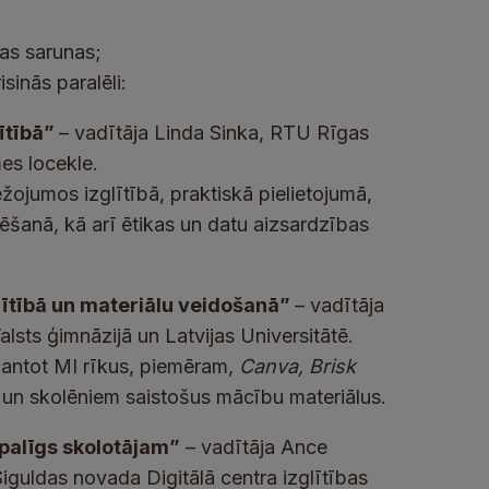
as sarunas;
inās paralēli:
ītībā”
– vadītāja Linda Sinka, RTU Rīgas
es locekle.
žojumos izglītībā, praktiskā pielietojumā,
šanā, kā arī ētikas un datu aizsardzības
lītībā un materiālu veidošanā”
– vadītāja
ts ģimnāzijā un Latvijas Universitātē.
zmantot MI rīkus, piemēram,
Canva, Brisk
us un skolēniem saistošus mācību materiālus.
 palīgs skolotājam”
– vadītāja Ance
Siguldas novada Digitālā centra izglītības