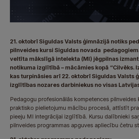
21. oktobrī Siguldas Valsts ģimnāzijā notiks 
pilnveides kursi Siguldas novada pedagogiem. 
veltīta mākslīgā intelekta (MI) jēgpilnas izma
notikuma izglītībā – mācāmies kopā “Cilvēks. Iz
kas turpināsies arī 22. oktobrī Siguldas Valsts
izglītības nozares darbiniekus no visas Latvija
Pedagogu profesionālās kompetences pilnveides kur
praktisko pielietojumu mācību procesā, attīstīt pr
pieeju MI integrācijai izglītībā. Kursu dalībniek
pilnveides programmas apguves apliecību četru s