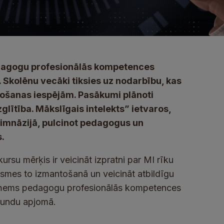
pedagogu profesionālās kompetences
Skolēnu vecāki tiksies uz nodarbību, kas
ntošanas iespējām. Pasākumi plānoti
glītība. Mākslīgais intelekts” ietvaros,
 ģimnāzijā, pulcinot pedagogus un
s.
su mērķis ir veicināt izpratni par MI rīku
asmes to izmantošanā un veicināt atbildīgu
i saņems pedagogu profesionālās kompetences
tundu apjomā.