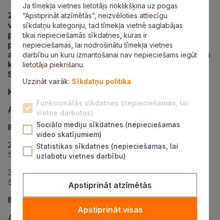
Ja tīmekļa vietnes lietotājs noklikšķina uz pogas
21. un 29. janvārī Alfrēda Kalniņa Cēsu Mūzikas
“Apstiprināt atzīmētās”, neizvēloties attiecīgu
vidusskolā notika profesionālās ievirzes un
sīkdatņu kategoriju, tad tīmekļa vietnē saglabājas
profesionālās vidējās izglītības iestāžu izglītības
tikai nepieciešamās sīkdatnes, kuras ir
programmu Akordeona spēle un Ģitāras spēle
nepieciešamas, lai nodrošinātu tīmekļa vietnes
audzēkņu Valsts konkursa II kārta. Konkursa II kārtā
darbību un kuru izmantošanai nav nepieciešams iegūt
kopumā piedalījās 61 audzēknis, tostarp jaunieši no
lietotāja piekrišanu.
Siguldas novada.
Uzzināt vairāk:
Sīkdatņu politika
Konkursa rezultāti
Funkcionālās sīkdatnes (nepieciešamas, lai
Akordeona spēlē:
vietne darbotos)
Sociālo mediju sīkdatnes (nepieciešamas
II grupa
video skatījumiem)
2. vieta Dāvids Reiniks, pedagogs Vineta Golubkova,
Statistikas sīkdatnes (nepieciešamas, lai
Siguldas Mākslu skola “Baltais flīģelis”.
uzlabotu vietnes darbību)
3. vieta Maija Metāla, pedagogs Vineta Golubkova,
Siguldas Mākslu skola “Baltais flīģelis”.
Apstiprināt atzīmētās
III grupa
Apstiprināt visas
Atzinība Jānis Hildebrants, pedagogs Madara Ecētāja,