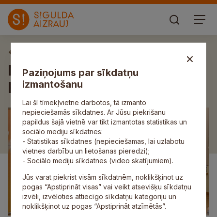
Aktuāli
Novada mūzikas skolām
Paziņojums par sīkdatņu
panākumi Valsts konkursā
izmantošanu
Lai šī tīmekļvietne darbotos, tā izmanto
nepieciešamās sīkdatnes. Ar Jūsu piekrišanu
papildus šajā vietnē var tikt izmantotas statistikas un
sociālo mediju sīkdatnes:
- Statistikas sīkdatnes (nepieciešamas, lai uzlabotu
vietnes darbību un lietošanas pieredzi);
- Sociālo mediju sīkdatnes (video skatījumiem).
Jūs varat piekrist visām sīkdatnēm, noklikšķinot uz
pogas “Apstiprināt visas” vai veikt atsevišķu sīkdatņu
izvēli, izvēloties attiecīgo sīkdatņu kategoriju un
noklikšķinot uz pogas “Apstiprināt atzīmētās”.