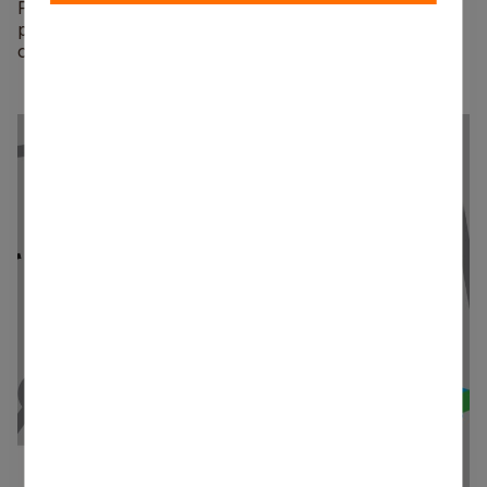
Paredzēts uzsākt arī lietus kanalizācijas tīklu izbūvi
posmā no rotācijas apļa līdz Vējupītei, satiksmi
organizējot lokāli pa joslām.