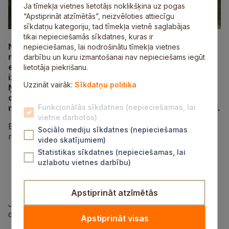
Ja tīmekļa vietnes lietotājs noklikšķina uz pogas
“Apstiprināt atzīmētās”, neizvēloties attiecīgu
sīkdatņu kategoriju, tad tīmekļa vietnē saglabājas
tikai nepieciešamās sīkdatnes, kuras ir
No 9. decembra tiks veikta Vējupītes caurtekas
nepieciešamas, lai nodrošinātu tīmekļa vietnes
nomaiņa Vildogas ceļa posmā. Darbu gaitā notiks
darbību un kuru izmantošanai nav nepieciešams iegūt
esošās caurtekas demontāža un jaunas caurtekas
lietotāja piekrišanu.
izbūve, ko plānots pabeigt līdz 17. decembrim.
Uzzināt vairāk:
Sīkdatņu politika
Ņemot vērā darbus, šis ceļa posms nebūs
caurbraucams. Lai apbrauktu būvdarbu zonu,
nepieciešams izvēlēties valsts autoceļu A2 vai V83.
Funkcionālās sīkdatnes (nepieciešamas, lai
vietne darbotos)
Būvdarbu zonu ir iespējams apbraukt pa diviem
Sociālo mediju sīkdatnes (nepieciešamas
maršrutiem:
video skatījumiem)
Statistikas sīkdatnes (nepieciešamas, lai
Pulkveža Brieža iela–valsts galvenais autoceļš
uzlabotu vietnes darbību)
A2–valsts vietējais autoceļš V83;
Pulkveža Brieža iela–Nītaures iela–Dārza iela–
valsts vietējais autoceļš V83.
Apstiprināt atzīmētās
Ja caurtekas nomaiņa noritēs bez sarežģījumiem,
darbi tiks pabeigti pirms norādītā termiņa.
Apstiprināt visas