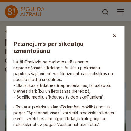
Aktuāli
Notiks Vējupītes caurtekas
Paziņojums par sīkdatņu
maiņa Vildogas ceļa posmā;
izmantošanu
ceļa posms nebūs
Lai šī tīmekļvietne darbotos, tā izmanto
caurbraucams
nepieciešamās sīkdatnes. Ar Jūsu piekrišanu
papildus šajā vietnē var tikt izmantotas statistikas un
sociālo mediju sīkdatnes:
- Statistikas sīkdatnes (nepieciešamas, lai uzlabotu
vietnes darbību un lietošanas pieredzi);
- Sociālo mediju sīkdatnes (video skatījumiem).
Jūs varat piekrist visām sīkdatnēm, noklikšķinot uz
pogas “Apstiprināt visas” vai veikt atsevišķu sīkdatņu
izvēli, izvēloties attiecīgo sīkdatņu kategoriju un
noklikšķinot uz pogas “Apstiprināt atzīmētās”.