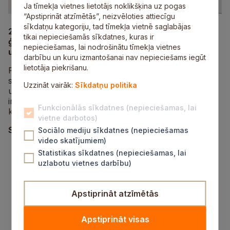
Ja tīmekļa vietnes lietotājs noklikšķina uz pogas
“Apstiprināt atzīmētās”, neizvēloties attiecīgu
sīkdatņu kategoriju, tad tīmekļa vietnē saglabājas
22. aprīlī plkst. 9.00–12.00 Siguldas Valsts
tikai nepieciešamās sīkdatnes, kuras ir
ģimnāzijā pirmo reizi norisināsies jauniešu
nepieciešamas, lai nodrošinātu tīmekļa vietnes
uzņēmējdarbības forums “Drosme startēt!”.
darbību un kuru izmantošanai nav nepieciešams iegūt
lietotāja piekrišanu.
Foruma dalībniekus – 10., 11. un 12. klašu skolēnus –
sagaida aizraujoši un iedvesmojoši Siguldas novada
Uzzināt vairāk:
Sīkdatņu politika
uzņēmēju un uzņēmumu vadītāju stāsti par drosmi,
inovācijām, uzņēmējdarbību un izglītības lomu
Funkcionālās sīkdatnes (nepieciešamas, lai
karjeras ceļā.
vietne darbotos)
Sava ceļa pieredzes stāstos dalīsies:
Sociālo mediju sīkdatnes (nepieciešamas
video skatījumiem)
Ivars Beitāns, SIA “Aerodium” īpašnieks un
Statistikas sīkdatnes (nepieciešamas, lai
vadītājs;
uzlabotu vietnes darbību)
Viktors Grūtups, SIA “Rāmkalni Nordeco”
īpašnieks;
Ketija Krama-Buldere, SIA “Kvist”
Apstiprināt atzīmētās
ģenerāldirektore;
Kaspars Rumba, SIA “Smart Law” valdes
Apstiprināt visas
loceklis;