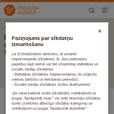
Aktuāli
Notiks pirmais Siguldas
Paziņojums par sīkdatņu
novada jauniešu iedvesmas
izmantošanu
forums “Drosme startēt”
Lai šī tīmekļvietne darbotos, tā izmanto
nepieciešamās sīkdatnes. Ar Jūsu piekrišanu
papildus šajā vietnē var tikt izmantotas statistikas un
sociālo mediju sīkdatnes:
- Statistikas sīkdatnes (nepieciešamas, lai uzlabotu
vietnes darbību un lietošanas pieredzi);
- Sociālo mediju sīkdatnes (video skatījumiem).
Jūs varat piekrist visām sīkdatnēm, noklikšķinot uz
pogas “Apstiprināt visas” vai veikt atsevišķu sīkdatņu
izvēli, izvēloties attiecīgo sīkdatņu kategoriju un
noklikšķinot uz pogas “Apstiprināt atzīmētās”.