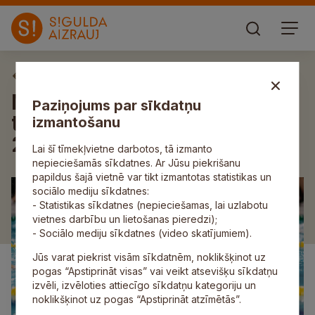
Aktuāli
Notiks peldēšanas
Paziņojums par sīkdatņu
treniņsacensību “S!-Peld
izmantošanu
2026” 1. posms
Lai šī tīmekļvietne darbotos, tā izmanto
nepieciešamās sīkdatnes. Ar Jūsu piekrišanu
papildus šajā vietnē var tikt izmantotas statistikas un
sociālo mediju sīkdatnes:
- Statistikas sīkdatnes (nepieciešamas, lai uzlabotu
vietnes darbību un lietošanas pieredzi);
- Sociālo mediju sīkdatnes (video skatījumiem).
Jūs varat piekrist visām sīkdatnēm, noklikšķinot uz
pogas “Apstiprināt visas” vai veikt atsevišķu sīkdatņu
izvēli, izvēloties attiecīgo sīkdatņu kategoriju un
noklikšķinot uz pogas “Apstiprināt atzīmētās”.