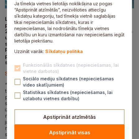
Ja tīmekļa vietnes lietotājs noklikšķina uz pogas
“Apstiprināt atzīmētās”, neizvēloties attiecīgu
sīkdatņu kategoriju, tad tīmekļa vietnē saglabājas
Lai veicinātu aktīvu dzīvesveidu un stiprinātu
tikai nepieciešamās sīkdatnes, kuras ir
peldēšanu visās vecuma grupās, piektdien,
nepieciešamas, lai nodrošinātu tīmekļa vietnes
24. aprīlī, plkst. 16.00 Siguldas Sporta centra lielajā
darbību un kuru izmantošanai nav nepieciešams iegūt
un mazajā peldbaseinā notiks peldēšanas
lietotāja piekrišanu.
sacensību “S!-Peld 2026” pirmais posms.
Piedalīties aicināti gan tie, kuri ūdenī jūtas kā
Uzzināt vairāk:
Sīkdatņu politika
profesionāļi, gan entuziasti, kuri vēlas pārbaudīt
savu progresu un fizisko sagatavotību.
Funkcionālās sīkdatnes (nepieciešamas, lai
vietne darbotos)
Sacensību nolikums un reģistrācija
.
Sociālo mediju sīkdatnes (nepieciešamas
“S!-Peld 2026” ir bērnu un pieaugušo peldēšanas
video skatījumiem)
treniņsacensības, kas sniedz iespēju ikvienam
Statistikas sīkdatnes (nepieciešamas, lai
peldēšanas entuziastam pārbaudīt savas spējas,
uzlabotu vietnes darbību)
sacensties draudzīgā gaisotnē un gūt jaunus
izaicinājumus. Turpinot iesākto tradīciju, pašiem
mazākajiem peldētājiem (2020. gadā dzimušajiem un
Apstiprināt atzīmētās
jaunākiem) sacensības norisināsies mazajā baseinā,
nodrošinot drošu un iedrošinošu vidi pirmajiem
Apstiprināt visas
startiem.