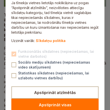
Ja tīmekļa vietnes lietotājs noklikšķina uz pogas
“Apstiprināt atzīmētās”, neizvēloties attiecīgu
sīkdatņu kategoriju, tad tīmekļa vietnē saglabājas
Turaidas skolas laukumā 16. augustā norisinājās
tikai nepieciešamās sīkdatnes, kuras ir
ikgadējais bērnu beisbola turnīrs “Mūsu mazā
nepieciešamas, lai nodrošinātu tīmekļa vietnes
beisbola līga 2025”, kas šogad pulcēja četras
darbību un kuru izmantošanai nav nepieciešams iegūt
komandas no Latvijas un Lietuvas. Turnīrā
lietotāja piekrišanu.
piedalījās Siguldas komanda, “Platone/BA”, “Red
Bulls” no Rīgas un “SM Gaja” no Kauņas.
Uzzināt vairāk:
Sīkdatņu politika
Par turnīra līderiem kļuva Kauņas beisbolisti, kas
Funkcionālās sīkdatnes (nepieciešamas, lai
izcīnīja uzvaras visās spēlēs. Mājinieki siguldieši
vietne darbotos)
piekāpās tikai lietuviešu komandai un ierindojās otrajā
Sociālo mediju sīkdatnes (nepieciešamas
pozīcijā. Trešo vietu izcīnīja “Platone/BA”, bet ceturtajā
video skatījumiem)
– palika “Rīgas Red Bulls”.
Statistikas sīkdatnes (nepieciešamas, lai
Papildus beisbola spēlēm tika aizvadīts arī beisbola
uzlabotu vietnes darbību)
iemaņu konkurss skriešanas un mešanas disciplīnās.
Arī šeit prasmīgāki bija lietuviešu jaunie beisbolisti, bet
otrie palika “Platone/BA beisbolisti”.
Apstiprināt atzīmētās
Pasākums noritēja draudzīgā un sportiskā gaisotnē,
Apstiprināt visas
kur bērni demonstrēja ne tikai savas prasmes