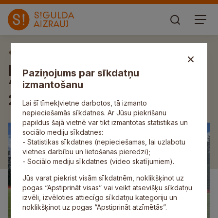
Aktuāli
Noticis ikgadējais turnīrs
Paziņojums par sīkdatņu
“Mūsu mazā beisbola līga
izmantošanu
2025”
Lai šī tīmekļvietne darbotos, tā izmanto
nepieciešamās sīkdatnes. Ar Jūsu piekrišanu
papildus šajā vietnē var tikt izmantotas statistikas un
sociālo mediju sīkdatnes:
- Statistikas sīkdatnes (nepieciešamas, lai uzlabotu
vietnes darbību un lietošanas pieredzi);
- Sociālo mediju sīkdatnes (video skatījumiem).
Jūs varat piekrist visām sīkdatnēm, noklikšķinot uz
pogas “Apstiprināt visas” vai veikt atsevišķu sīkdatņu
izvēli, izvēloties attiecīgo sīkdatņu kategoriju un
noklikšķinot uz pogas “Apstiprināt atzīmētās”.