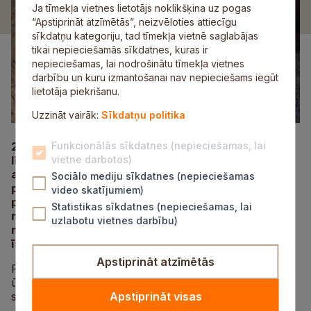
Ja tīmekļa vietnes lietotājs noklikšķina uz pogas
“Apstiprināt atzīmētās”, neizvēloties attiecīgu
sīkdatņu kategoriju, tad tīmekļa vietnē saglabājas
tikai nepieciešamās sīkdatnes, kuras ir
nepieciešamas, lai nodrošinātu tīmekļa vietnes
darbību un kuru izmantošanai nav nepieciešams iegūt
lietotāja piekrišanu.
Uzzināt vairāk:
Sīkdatņu politika
2026. gada 25. maijā starp Centrālo finanšu un
Funkcionālās sīkdatnes (nepieciešamas, lai
līgumu aģentūru un sabiedrību ar ierobežotu
vietne darbotos)
atbildību “SALTAVOTS” tika noslēgts līgums par
Sociālo mediju sīkdatnes (nepieciešamas
projekta “Sabiedrisko ūdenssaimniecības
video skatījumiem)
pakalpojumu efektivitātes uzlabošana un vidē
Statistikas sīkdatnes (nepieciešamas, lai
novadītā piesārņojuma samazināšana Mālpils
uzlabotu vietnes darbību)
notekūdeņu aglomerācijā”, Nr. 2.2.1.1/3/26/A/009,
īstenošanu.
Apstiprināt atzīmētās
Projekta mērķis ir nodrošināt sabiedrisko
ūdenssaimniecības pakalpojumu efektivitāti un
samazināt vidē novadīto piesārņojumu.
Apstiprināt visas