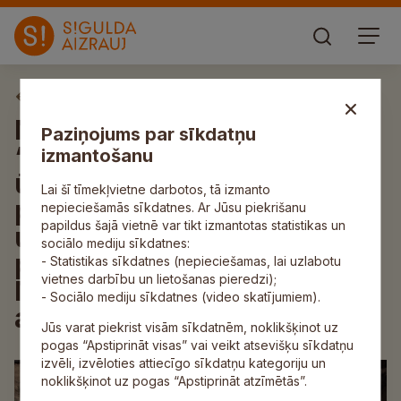
Aktuāli
Noslēgts līgums par projekta
Paziņojums par sīkdatņu
“Sabiedrisko
izmantošanu
ūdenssaimniecības
Lai šī tīmekļvietne darbotos, tā izmanto
pakalpojumu efektivitātes
nepieciešamās sīkdatnes. Ar Jūsu piekrišanu
papildus šajā vietnē var tikt izmantotas statistikas un
uzlabošana un vidē novadītā
sociālo mediju sīkdatnes:
piesārņojuma samazināšana
- Statistikas sīkdatnes (nepieciešamas, lai uzlabotu
vietnes darbību un lietošanas pieredzi);
Mālpils notekūdeņu
- Sociālo mediju sīkdatnes (video skatījumiem).
aglomerācijā” īstenošanu
Jūs varat piekrist visām sīkdatnēm, noklikšķinot uz
pogas “Apstiprināt visas” vai veikt atsevišķu sīkdatņu
izvēli, izvēloties attiecīgo sīkdatņu kategoriju un
noklikšķinot uz pogas “Apstiprināt atzīmētās”.