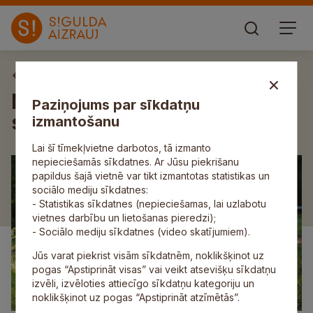
Aktuāli
Noslēdzies „S!-Velo 2018”
Paziņojums par sīkdatņu
sacensību trešais posms
izmantošanu
Lai šī tīmekļvietne darbotos, tā izmanto
nepieciešamās sīkdatnes. Ar Jūsu piekrišanu
papildus šajā vietnē var tikt izmantotas statistikas un
sociālo mediju sīkdatnes:
- Statistikas sīkdatnes (nepieciešamas, lai uzlabotu
vietnes darbību un lietošanas pieredzi);
- Sociālo mediju sīkdatnes (video skatījumiem).
Jūs varat piekrist visām sīkdatnēm, noklikšķinot uz
pogas “Apstiprināt visas” vai veikt atsevišķu sīkdatņu
izvēli, izvēloties attiecīgo sīkdatņu kategoriju un
noklikšķinot uz pogas “Apstiprināt atzīmētās”.