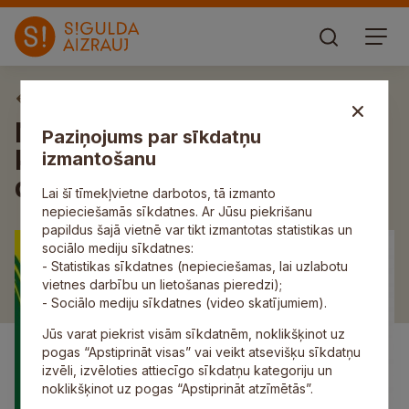
Aktuāli
Noslēdzies radošo ideju
Paziņojums par sīkdatņu
konkurss „Esi radošs un
izmantošanu
dzīve zaļos”
Lai šī tīmekļvietne darbotos, tā izmanto
nepieciešamās sīkdatnes. Ar Jūsu piekrišanu
papildus šajā vietnē var tikt izmantotas statistikas un
sociālo mediju sīkdatnes:
- Statistikas sīkdatnes (nepieciešamas, lai uzlabotu
vietnes darbību un lietošanas pieredzi);
- Sociālo mediju sīkdatnes (video skatījumiem).
Jūs varat piekrist visām sīkdatnēm, noklikšķinot uz
pogas “Apstiprināt visas” vai veikt atsevišķu sīkdatņu
izvēli, izvēloties attiecīgo sīkdatņu kategoriju un
noklikšķinot uz pogas “Apstiprināt atzīmētās”.