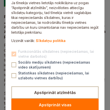
Ja tīmekļa vietnes lietotājs noklikšķina uz pogas
“Apstiprināt atzīmētās”, neizvēloties attiecīgu
sīkdatņu kategoriju, tad tīmekļa vietnē saglabājas
Pavasarī Siguldas novada iedzīvotāji piedalījās SIA
tikai nepieciešamās sīkdatnes, kuras ir
„Jumis” radošo ideju konkursā „Esi radošs un dzīve
nepieciešamas, lai nodrošinātu tīmekļa vietnes
zaļos”, kura dalībnieki tika aicināti iesūtīt idejas par
darbību un kuru izmantošanai nav nepieciešams iegūt
zvanveida aktritumu konteineru noformējumu Raiņa
lietotāja piekrišanu.
parkā, Siguldā.
Uzzināt vairāk:
Sīkdatņu politika
Pirmo vietu ieguva dizaina ideja, kas attēlo Siguldas
dabu un brīvā laika pavadīšanas iespējas. Uzvarētājs
Funkcionālās sīkdatnes (nepieciešamas, lai
tika noskaidrots publiskajā balsošanā, sacenšoties
vietne darbotos)
starp četriem labākajiem darbiem, galvenajā balvā
Sociālo mediju sīkdatnes (nepieciešamas
iegūstot 100 eiro, pārējo trīs darbu autori, kuru
video skatījumiem)
iesniegtie dizaini tika izvēlēti publiskajai balsošanai,
Statistikas sīkdatnes (nepieciešamas, lai
saņems veicināšanas balvas no AS „Latvijas Zaļais
uzlabotu vietnes darbību)
punkts”. Plānots, ka konteineri jauno dizainu iegūs līdz
rudenim.
Apstiprināt atzīmētās
Siguldas pilsētas SIA „Jumis” konkurss tika rīkots
sadarbībā ar AS „Latvijas Zaļais punkts” un
tirdzniecības centru „Šokolāde”. Konkursa mērķis ir
Apstiprināt visas
Siguldas novada iedzīvotāju izpratnes veicināšana par