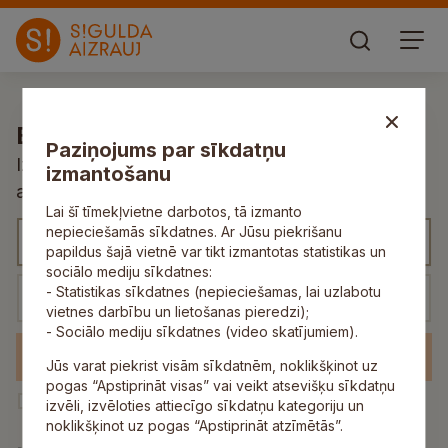
Esi pirmais, kurš uzzina!
Paziņojums par sīkdatņu
Izvēlies atbilstošu kategoriju un saņem
izmantošanu
aktualitātes un jaunumus savā e-pastā
Lai šī tīmekļvietne darbotos, tā izmanto
K
nepieciešamās sīkdatnes. Ar Jūsu piekrišanu
papildus šajā vietnē var tikt izmantotas statistikas un
a
sociālo mediju sīkdatnes:
t
E
- Statistikas sīkdatnes (nepieciešamas, lai uzlabotu
e
-
vietnes darbību un lietošanas pieredzi);
- Sociālo mediju sīkdatnes (video skatījumiem).
g
p
Pieteikties
o
a
Jūs varat piekrist visām sīkdatnēm, noklikšķinot uz
pogas “Apstiprināt visas” vai veikt atsevišķu sīkdatņu
r
s
P
Piekrītu manu
personas datu apstrādei
un
izvēli, izvēloties attiecīgo sīkdatņu kategoriju un
i
t
jaunumu saņemšanai e-pastā.
i
noklikšķinot uz pogas “Apstiprināt atzīmētās”.
j