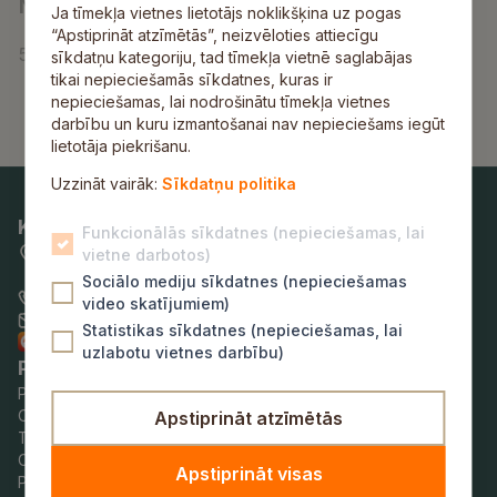
s
p
r
Neesmu robots:
*
e
Ja tīmekļa vietnes lietotājs noklikšķina uz pogas
a
*
e
o
k
“Apstiprināt atzīmētās”, neizvēloties attiecīgu
5
+
2
=
*
sīkdatņu kategoriju, tad tīmekļa vietnē saglabājas
r
b
r
tikai nepieciešamās sīkdatnes, kuras ir
s
o
ī
nepieciešamas, lai nodrošinātu tīmekļa vietnes
o
t
darbību un kuru izmantošanai nav nepieciešams iegūt
t
lietotāja piekrišanu.
n
s
u
a
:
Uzzināt vairāk:
Sīkdatņu politika
m
s
p
a
Kontaktinformācija
Funkcionālās sīkdatnes (nepieciešamas, lai
r
e
n
Pils iela 16, Sigulda,
vietne darbotos)
o
r
u
Siguldas novads
Sociālo mediju sīkdatnes (nepieciešamas
+371 80000388
b
s
video skatījumiem)
p
pasts@sigulda.lv
o
o
Statistikas sīkdatnes (nepieciešamas, lai
e
Raksti uz e-adresi!
uzlabotu vietnes darbību)
t
n
r
Pašvaldības darba laiks
s
a
Pirmdien:
8.00–18.00
s
Otrdien:
8.00–17.00
Apstiprināt atzīmētās
:
s
o
Trešdien:
8.00–17.00
*
u
n
Ceturtdien:
8.00–18.00
Apstiprināt visas
n
Piektdien:
8.00–14.00
a