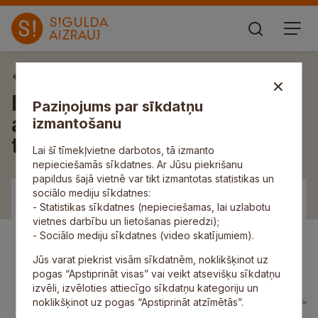
Aktuāli
Nodarbinātības valsts
Paziņojums par sīkdatņu
aģentūra līdz 12. maijam
izmantošanu
turpinās darbu attālināti
Lai šī tīmekļvietne darbotos, tā izmanto
nepieciešamās sīkdatnes. Ar Jūsu piekrišanu
papildus šajā vietnē var tikt izmantotas statistikas un
sociālo mediju sīkdatnes:
- Statistikas sīkdatnes (nepieciešamas, lai uzlabotu
vietnes darbību un lietošanas pieredzi);
- Sociālo mediju sīkdatnes (video skatījumiem).
Jūs varat piekrist visām sīkdatnēm, noklikšķinot uz
pogas “Apstiprināt visas” vai veikt atsevišķu sīkdatņu
izvēli, izvēloties attiecīgo sīkdatņu kategoriju un
noklikšķinot uz pogas “Apstiprināt atzīmētās”.