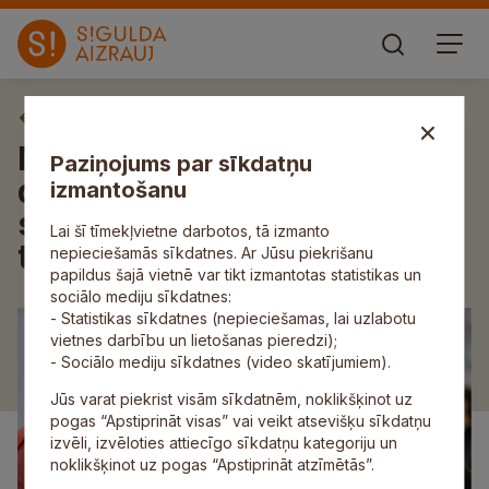
Aktuāli
Nenokavē iespēju kļūt par
Paziņojums par sīkdatņu
daļu no Mālpils Zemeņu
izmantošanu
svētkiem – pieteikšanās vēl
Lai šī tīmekļvietne darbotos, tā izmanto
turpinās!
nepieciešamās sīkdatnes. Ar Jūsu piekrišanu
papildus šajā vietnē var tikt izmantotas statistikas un
sociālo mediju sīkdatnes:
- Statistikas sīkdatnes (nepieciešamas, lai uzlabotu
vietnes darbību un lietošanas pieredzi);
- Sociālo mediju sīkdatnes (video skatījumiem).
Jūs varat piekrist visām sīkdatnēm, noklikšķinot uz
pogas “Apstiprināt visas” vai veikt atsevišķu sīkdatņu
izvēli, izvēloties attiecīgo sīkdatņu kategoriju un
noklikšķinot uz pogas “Apstiprināt atzīmētās”.