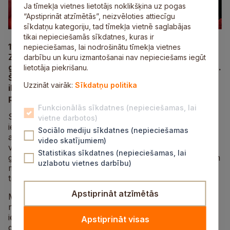
Ja tīmekļa vietnes lietotājs noklikšķina uz pogas
“Apstiprināt atzīmētās”, neizvēloties attiecīgu
sīkdatņu kategoriju, tad tīmekļa vietnē saglabājas
tikai nepieciešamās sīkdatnes, kuras ir
11.jūlijā Mālpilī jau sesto reizi norisināsies Mālpils
nepieciešamas, lai nodrošinātu tīmekļa vietnes
Zemeņu svētki – vieni no gardākajiem un
darbību un kuru izmantošanai nav nepieciešams iegūt
gaidītākajiem vasaras notikumiem Siguldas novadā.
lietotāja piekrišanu.
Šogad svētku tēma ir “Roķīgā zemene”, aicinot
Uzzināt vairāk:
Sīkdatņu politika
ikvienu ļaut vaļu radošumam, drosmei un svētku
priekam.
Funkcionālās sīkdatnes (nepieciešamas, lai
Svētku organizatori aicina Siguldas novada
vietne darbotos)
iedzīvotājus un viesus no visas Latvijas ne tikai
Sociālo mediju sīkdatnes (nepieciešamas
apmeklēt svētkus, bet arī aktīvi iesaistīties to
video skatījumiem)
veidošanā. Pieteikšanās atvērta Zemeņu svētku
Statistikas sīkdatnes (nepieciešamas, lai
gājienam, Starptautiskajam kūku konkursam, jaunajam
uzlabotu vietnes darbību)
modes konkursam “Zemenes uz mēles”, kā arī citām
tradicionālajām aktivitātēm.
Apstiprināt atzīmētās
Mālpils Zemeņu svētki gadu gaitā kļuvuši par
neatņemamu vasaras tradīciju, pulcējot gan vietējos
iedzīvotājus, gan viesus no tuvienes un tālienes. Šī
Apstiprināt visas
gada tēma ļaus neparastā veidā interpretēt zemenes –