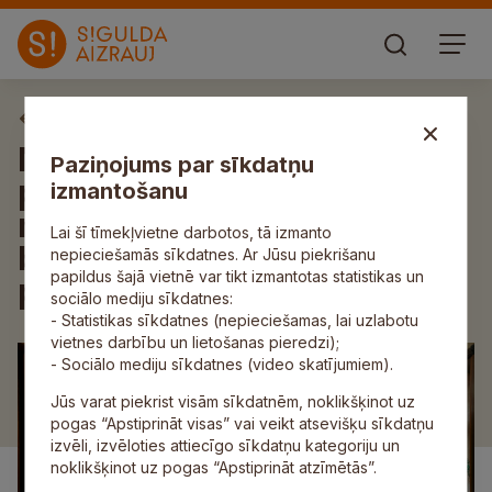
Aktuāli
Nekustamo īpašumu nozares
Paziņojums par sīkdatņu
profesionāļi iepazīst Siguldas
izmantošanu
novada pilsētvides un
Lai šī tīmekļvietne darbotos, tā izmanto
būvniecības attīstības
nepieciešamās sīkdatnes. Ar Jūsu piekrišanu
papildus šajā vietnē var tikt izmantotas statistikas un
pieredzi
sociālo mediju sīkdatnes:
- Statistikas sīkdatnes (nepieciešamas, lai uzlabotu
vietnes darbību un lietošanas pieredzi);
- Sociālo mediju sīkdatnes (video skatījumiem).
Jūs varat piekrist visām sīkdatnēm, noklikšķinot uz
pogas “Apstiprināt visas” vai veikt atsevišķu sīkdatņu
izvēli, izvēloties attiecīgo sīkdatņu kategoriju un
noklikšķinot uz pogas “Apstiprināt atzīmētās”.