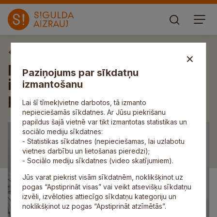
Aktuāli
Naktī no 21. uz 22. novembri
Paziņojums par sīkdatņu
iespējams ūdensapgādes
izmantošanu
pārtraukums Mālpilī
Lai šī tīmekļvietne darbotos, tā izmanto
nepieciešamās sīkdatnes. Ar Jūsu piekrišanu
papildus šajā vietnē var tikt izmantotas statistikas un
sociālo mediju sīkdatnes:
- Statistikas sīkdatnes (nepieciešamas, lai uzlabotu
vietnes darbību un lietošanas pieredzi);
- Sociālo mediju sīkdatnes (video skatījumiem).
Jūs varat piekrist visām sīkdatnēm, noklikšķinot uz
pogas “Apstiprināt visas” vai veikt atsevišķu sīkdatņu
izvēli, izvēloties attiecīgo sīkdatņu kategoriju un
noklikšķinot uz pogas “Apstiprināt atzīmētās”.