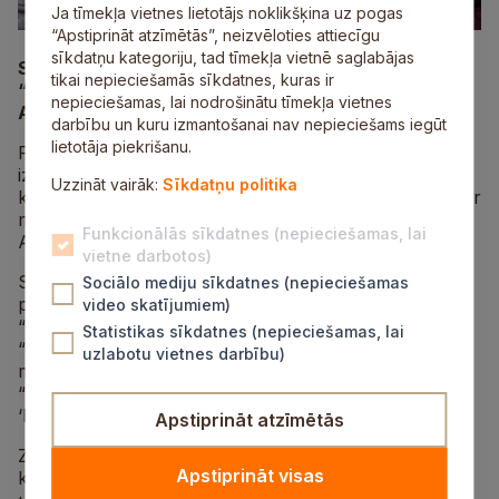
Ja tīmekļa vietnes lietotājs noklikšķina uz pogas
“Apstiprināt atzīmētās”, neizvēloties attiecīgu
sīkdatņu kategoriju, tad tīmekļa vietnē saglabājas
Sestdien, 14. decembrī, no plkst.9.00 līdz 13.00
tikai nepieciešamās sīkdatnes, kuras ir
“Mūsu Bio tirgus” kopīgi ar Siguldas tirgu organizē
nepieciešamas, lai nodrošinātu tīmekļa vietnes
Adventes tirgu Siguldā, Rūdolfa Blaumaņa ielā 2.
darbību un kuru izmantošanai nav nepieciešams iegūt
lietotāja piekrišanu.
Plkst. 10.30 mazākie novadnieki aicināti uz galda leļļu
izrādi “Aitu gans” un kopīgu svētku darbošanos
Uzzināt vairāk:
Sīkdatņu politika
kafejnīcā “Siguldas Ezītis miglā”. Izrādi iestudējusi un ar
mazajiem apmeklētājiem darbosies valdorfpedagoģe
Funkcionālās sīkdatnes (nepieciešamas, lai
Aija Rancāne.
vietne darbotos)
Savukārt Tirgus placis pulcēs vietējos bioloģiskās
Sociālo mediju sīkdatnes (nepieciešamas
pārtikas ražotājus – z/s “Arumi” ar asinsdesām,
video skatījumiem)
“Saules klaips” bio maize, smiltsērkšķu produkti no
Statistikas sīkdatnes (nepieciešamas, lai
“Bagātne”, “Piena aitas” siers, ‘’Kalvāni” un “Marmar
uzlabotu vietnes darbību)
meat” gaļas produkti, zivis no zvejnieku saimniecības
“Rhodeus”, dārzeņi no “Kalna druvas” un “Mežvijas”,
‘Lonnija” ogu produkti.
Apstiprināt atzīmētās
Ziemassvētku dāvanas varēs iegādāties no
Apstiprināt visas
keramiķiem, adītājiem, rotu meistariem, sveču lējējiem