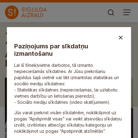
Aktuāli
“Mūsu Bio tirgus” aicina uz
Paziņojums par sīkdatņu
Adventes tirgu un izrādi
izmantošanu
bērniem
Lai šī tīmekļvietne darbotos, tā izmanto
nepieciešamās sīkdatnes. Ar Jūsu piekrišanu
papildus šajā vietnē var tikt izmantotas statistikas un
sociālo mediju sīkdatnes:
- Statistikas sīkdatnes (nepieciešamas, lai uzlabotu
vietnes darbību un lietošanas pieredzi);
- Sociālo mediju sīkdatnes (video skatījumiem).
Jūs varat piekrist visām sīkdatnēm, noklikšķinot uz
pogas “Apstiprināt visas” vai veikt atsevišķu sīkdatņu
izvēli, izvēloties attiecīgo sīkdatņu kategoriju un
noklikšķinot uz pogas “Apstiprināt atzīmētās”.