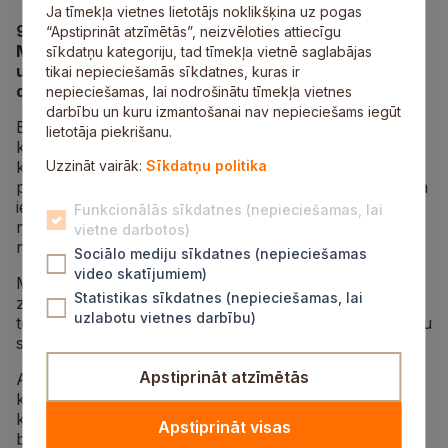
Ja tīmekļa vietnes lietotājs noklikšķina uz pogas
9. augustā Mālpils Kultūras centrs aicina izbaudīt
“Apstiprināt atzīmētās”, neizvēloties attiecīgu
Mālpils lauku ainavas, iepazīt saimniecības,
sīkdatņu kategoriju, tad tīmekļa vietnē saglabājas
uzņēmējus un vietējās kopienas entuziastus,
tikai nepieciešamās sīkdatnes, kuras ir
dodoties kopīgā velobraucienā.
nepieciešamas, lai nodrošinātu tīmekļa vietnes
darbību un kuru izmantošanai nav nepieciešams iegūt
Brauciens plānots 28 kilometru garumā, apļveida
lietotāja piekrišanu.
kustībā ar startu un finišu pie Mālpils Kultūras centra,
kas aizņems aptuveni piecas stundas. Maršruts vedīs
Uzzināt vairāk:
Sīkdatņu politika
pa grants seguma ceļiem ar vairākiem kāpumiem. Ceļā
iespējamas peļķes un bedres, tādēļ ieteicams
Funkcionālās sīkdatnes (nepieciešamas, lai
nodrošināties ar piemērotu apģērbu un, ja
vietne darbotos)
nepieciešams, arī mīkstu velosipēda sēdekli.
Sociālo mediju sīkdatnes (nepieciešamas
video skatījumiem)
Maršrutā plānoti pieturas punkti atelpai Mālpils
Statistikas sīkdatnes (nepieciešamas, lai
zemeņu laukos un “Viteniekos” – Vites muižas parka
uzlabotu vietnes darbību)
teritorijā, kur brauciena dalībnieki varēs apskatīt dārzu
senajā veidolā.
Apstiprināt atzīmētās
Aptuveni 22 kilometrus no starta, “Strazdos”, mājas
kafejnīcu dienu “Garšu līkloči” laikā savas durvis vērs
kafejnīca “Zelta spārni”, kur varēs nogaršot gardu
Apstiprināt visas
burgeri un satikt fazānus un citus mājputnus.