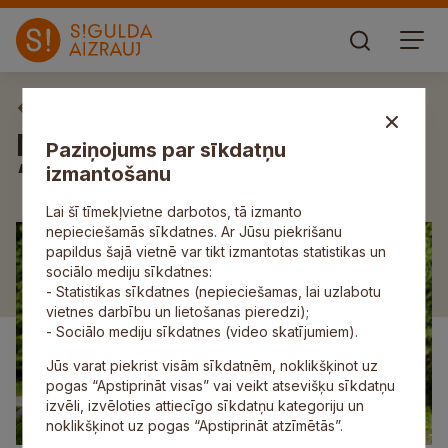
Aktuāli
Mālpilī notiks velobrauciens
Paziņojums par sīkdatņu
“Minamies pa Mālpili”
izmantošanu
Lai šī tīmekļvietne darbotos, tā izmanto
nepieciešamās sīkdatnes. Ar Jūsu piekrišanu
papildus šajā vietnē var tikt izmantotas statistikas un
sociālo mediju sīkdatnes:
- Statistikas sīkdatnes (nepieciešamas, lai uzlabotu
vietnes darbību un lietošanas pieredzi);
- Sociālo mediju sīkdatnes (video skatījumiem).
Jūs varat piekrist visām sīkdatnēm, noklikšķinot uz
pogas “Apstiprināt visas” vai veikt atsevišķu sīkdatņu
izvēli, izvēloties attiecīgo sīkdatņu kategoriju un
noklikšķinot uz pogas “Apstiprināt atzīmētās”.