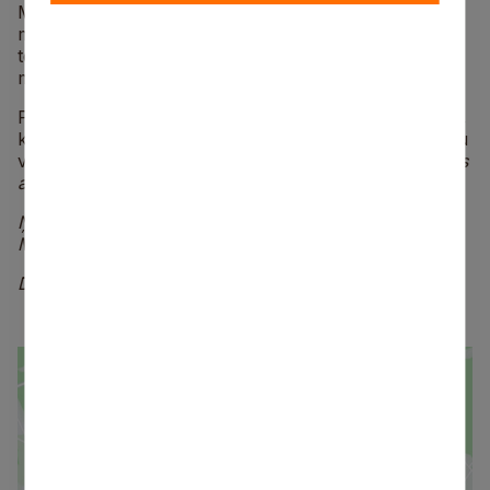
Mākslinieciskākai atelpai paredzēta pietura Mākslas
muižā, kur kafejnīca “Mākslas garša” piedāvās zupu,
tēju vai kafiju, kā arī iespēju apskatīt dažādu autoru
mākslas darbus un smelties iedvesmu.
Pēdējais pieturas punkts pirms finiša plānots Skulmēs,
kur varēs apmeklēt Skulmju dzimtas mājas ekspozīciju
vai izmest loku pa dabas taku.
Ieejas biļete ekpozīcijas
apskatīšanai – 2 eiro; ar “S! karti”– 1 eiro.
Ņem savu velosipēdu un dodies kopīgā braucienā pa
Mālpili!
Dalība pasākumā – bez maksas.