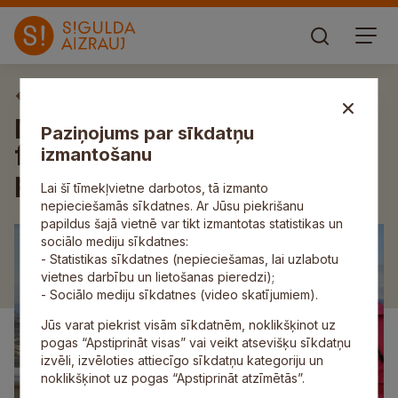
Aktuāli
Mākslu skolas “Baltais
Paziņojums par sīkdatņu
flīģelis” pedagogi Erasmus+
izmantošanu
projekta laikā viesojas Itālijā
Lai šī tīmekļvietne darbotos, tā izmanto
nepieciešamās sīkdatnes. Ar Jūsu piekrišanu
papildus šajā vietnē var tikt izmantotas statistikas un
sociālo mediju sīkdatnes:
- Statistikas sīkdatnes (nepieciešamas, lai uzlabotu
vietnes darbību un lietošanas pieredzi);
- Sociālo mediju sīkdatnes (video skatījumiem).
Jūs varat piekrist visām sīkdatnēm, noklikšķinot uz
pogas “Apstiprināt visas” vai veikt atsevišķu sīkdatņu
izvēli, izvēloties attiecīgo sīkdatņu kategoriju un
noklikšķinot uz pogas “Apstiprināt atzīmētās”.