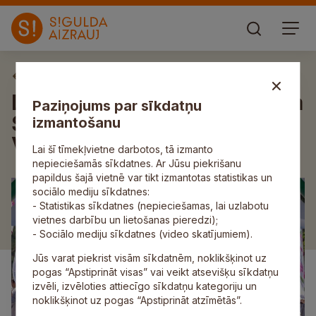
Aktuāli
LVM MTB un Gravel maratona
Paziņojums par sīkdatņu
Siguldas posmā uzvar
izmantošanu
Vosekalns un Vaidems
Lai šī tīmekļvietne darbotos, tā izmanto
nepieciešamās sīkdatnes. Ar Jūsu piekrišanu
papildus šajā vietnē var tikt izmantotas statistikas un
sociālo mediju sīkdatnes:
- Statistikas sīkdatnes (nepieciešamas, lai uzlabotu
vietnes darbību un lietošanas pieredzi);
- Sociālo mediju sīkdatnes (video skatījumiem).
Jūs varat piekrist visām sīkdatnēm, noklikšķinot uz
pogas “Apstiprināt visas” vai veikt atsevišķu sīkdatņu
izvēli, izvēloties attiecīgo sīkdatņu kategoriju un
noklikšķinot uz pogas “Apstiprināt atzīmētās”.