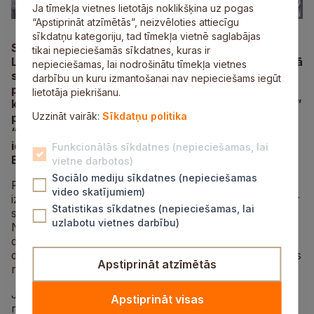
Ja tīmekļa vietnes lietotājs noklikšķina uz pogas
“Apstiprināt atzīmētās”, neizvēloties attiecīgu
sīkdatņu kategoriju, tad tīmekļa vietnē saglabājas
Svētdien Siguldā lieliskos laika apstākļos aizvadīts
tikai nepieciešamās sīkdatnes, kuras ir
Latvijas valsts mežu MTB un Gravel maratona jaunā
nepieciešamas, lai nodrošinātu tīmekļa vietnes
sezonas otrais posms. “Toyota” Gravel distancē
darbību un kuru izmantošanai nav nepieciešams iegūt
pārliecinošas uzvaras svinēja – “Evelo team”
lietotāja piekrišanu.
komandas riteņbraucējs Andris Vosekalns un “ZZK”
Uzzināt vairāk:
Sīkdatņu politika
pārstāve Katrīna Jaunslaviete-Kipure. Tikmēr
“Lielbāta” MTB braucienā pirmās vietas absolūtajā
ieskaitē guva – igaunis Jostens Vaidems un Evelīna
Funkcionālās sīkdatnes (nepieciešamas, lai
Ermane-Marčenko (“ZZK”).
vietne darbotos)
Sociālo mediju sīkdatnes (nepieciešamas
Pirmo reizi Siguldas posma sacensību centrs tika
video skatījumiem)
izveidots mājīgajā “Fischer slēpošanas” centrā. Tikmēr
Statistikas sīkdatnes (nepieciešamas, lai
sacensību trases tika veidotas gleznainajā Gaujas
uzlabotu vietnes darbību)
Nacionālajā parkā. Ņemot vērā, ka “Lielbāta” MTB
distance bija sadalītas divos apļos, tas šo posmu
daudz interesantāku padarīja arī līdzjutējiem, kas divas
Apstiprināt atzīmētās
reizes varēja atbalstīt savus favorītus.
Jaunums bija arī “Toyota” Gravel distancē. Vairāk
Apstiprināt visas
nekā 60 kilometru garajā trasē ikvienam bija iespēja