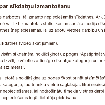
par sīkdatņu izmantošanu
ne darbotos, tā izmanto nepieciešamās sīkdatnes. Ar J
tnē var tikt izmantotas statistikas un sociālo mediju sī
datnes (nepieciešamas, lai uzlabotu vietnes darbību un 
tes un jaunumus savā e-pastā
E
sīkdatnes (video skatījumiem).
-
p
 saņemšanai e-pastā.
t visām sīkdatnēm, noklikšķinot uz pogas “Apstiprināt v
a
u izvēli, izvēloties attiecīgo sīkdatņu kategoriju un no
s
t atzīmētās”.
t
s lietotājs noklikšķina uz pogas “Apstiprināt atzīmētās”
s
*
u kategoriju, tad tīmekļa vietnē saglabājas tikai nepie
ir nepieciešamas, lai nodrošinātu tīmekļa vietnes darb
nepieciešams iegūt lietotāja piekrišanu.