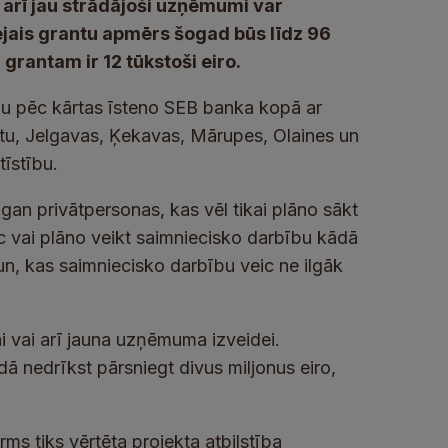
ā arī jau strādājoši uzņēmumi var
ējais grantu apmērs šogad būs līdz 96
rantam ir 12 tūkstoši eiro.
u pēc kārtas īsteno SEB banka kopā ar
ētu, Jelgavas, Ķekavas, Mārupes, Olaines un
īstību.
an privātpersonas, kas vēl tikai plāno sākt
c vai plāno veikt saimniecisko darbību kādā
n, kas saimniecisko darbību veic ne ilgāk
ai vai arī jauna uzņēmuma izveidei.
 nedrīkst pārsniegt divus miljonus eiro,
rms tiks vērtēta projekta atbilstība