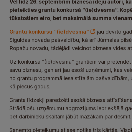
Vēl līdz 26. septembrim biznesa ideju autori, k
pieteikties grantu konkursā “(ie)dvesma”. Kop
tūkstošiem eiro, bet maksimālā summa vienam g
Grantu konkursu “(ie)dvesma”
jau devīto gad
Siguldas novada pašvaldību, kā arī Jūrmalas pils
Ropažu novadu, tādējādi veicinot biznesa vides att
Uz konkursa “(ie)dvesma” grantiem var pretendēt g
savu biznesu, gan arī jau esoši uzņēmumi, kas vei
no grantu programmā iesaistītajām pašvaldībām, u
kā piecus gadus.
Granta līdzekļi paredzēti esošā biznesa attīstīšan
Strādājošu uzņēmumu apgrozījums iepriekšējā gadā
bet darbinieku skaitam jābūt mazākam par desmit.
Saņemto pieteikumu atlase notiks trīs kārtās. Vispi