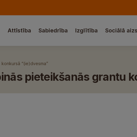
a
Attīstība
Sabiedrība
Izglītība
Sociālā aiz
u konkursā “(ie)dvesma”
pinās pieteikšanās grantu 