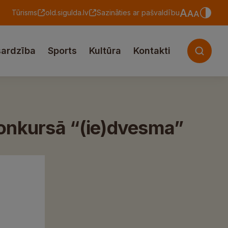
Tūrisms
old.sigulda.lv
Sazināties ar pašvaldību
sardzība
Sports
Kultūra
Kontakti
konkursā “(ie)dvesma”