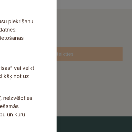
ūsu piekrišanu
kdatnes:
lietošanas
Pieteikties
isas” vai veikt
klikšķinot uz
, neizvēloties
ciešamās
ību un kuru