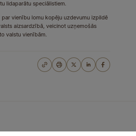
tu lidaparātu speciālistiem.
i par vienību lomu kopēju uzdevumu izpildē
alsts aizsardzībā, veicinot uzņemošās
oto valstu vienībām.