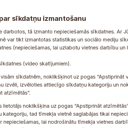
par sīkdatņu izmantošanu
ne darbotos, tā izmanto nepieciešamās sīkdatnes. Ar J
tnē var tikt izmantotas statistikas un sociālo mediju sī
tes un jaunumus savā e-pastā
datnes (nepieciešamas, lai uzlabotu vietnes darbību un 
E
sīkdatnes (video skatījumiem).
-
p
 saņemšanai e-pastā.
t visām sīkdatnēm, noklikšķinot uz pogas “Apstiprināt v
a
u izvēli, izvēloties attiecīgo sīkdatņu kategoriju un no
s
t atzīmētās”.
t
s
s lietotājs noklikšķina uz pogas “Apstiprināt atzīmētās”
*
u kategoriju, tad tīmekļa vietnē saglabājas tikai nepie
ir nepieciešamas, lai nodrošinātu tīmekļa vietnes darb