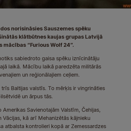
vados norisināsies Sauszemes spēku
nātās klātbūtnes kaujas grupas Latvijā
ās mācības “Furious Wolf 24”.
 notiks sabiedroto gaisa spēku iznīcinātāju
jā laikā. Mācību laikā paredzēta militārās
venajiem un reģionālajiem ceļiem.
īs Baltijas valstīs. To mērķis ir vingrināties
ilsētvidē un ārpus tās.
no Amerikas Savienotajām Valstīm, Čehijas,
un Vācijas, kā arī Mehanizētās kājnieku
a atbalsta kontrolieri kopā ar Zemessardzes