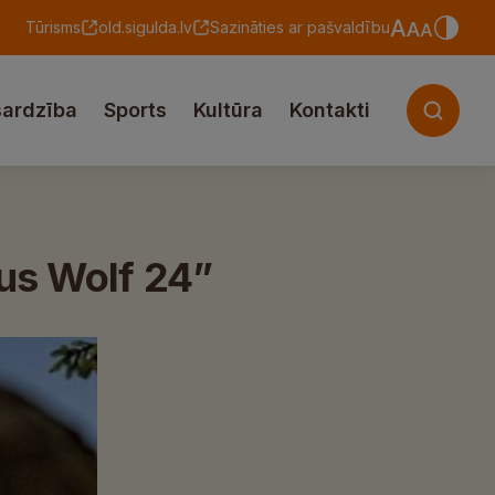
Tūrisms
old.sigulda.lv
Sazināties ar pašvaldību
sardzība
Sports
Kultūra
Kontakti
ous Wolf 24”