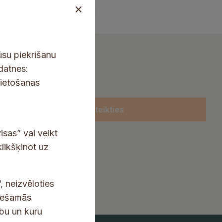
ūsu piekrišanu
kdatnes:
lietošanas
Pieteikties
isas” vai veikt
klikšķinot uz
, neizvēloties
ciešamās
ību un kuru