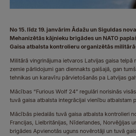
No 15. līdz 19. janvārim Ādažu un Siguldas no
Mehanizētās kājnieku brigādes un NATO paplaši
Gaisa atbalsta kontrolieru organizētās militār
Militārā vingrinājuma ietvaros Latvijas gaisa telpā
zemie pārlidojumi gan diennakts gaišajā, gan tumša
tehnikas un karavīru pārvietošanās pa Latvijas gal
Mācības “Furious Wolf 24” regulāri norisinās visās tr
tuvā gaisa atbalsta integrācijai vienību atbalstam p
Mācībās piedalās tuvā gaisa atbalsta kontrolieri 
Francijas, Lielbritānijas, Nīderlandes, Norvēģijas 
brigādes Apvienotās uguns novērotāji un tuvā gais