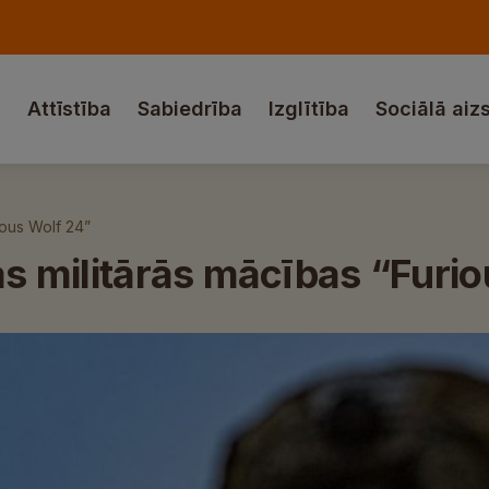
a
Attīstība
Sabiedrība
Izglītība
Sociālā aiz
ious Wolf 24”
nās militārās mācības “Furi