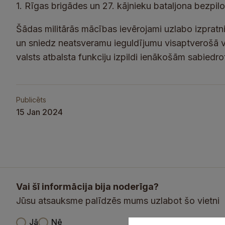
1. Rīgas brigādes un 27. kājnieku bataljona bezpilo
Šādas militārās mācības ievērojami uzlabo izpratn
un sniedz neatsveramu ieguldījumu visaptverošā v
valsts atbalsta funkciju izpildi ienākošām sabiedr
Publicēts
15 Jan 2024
Vai šī informācija bija noderīga?
Jūsu atsauksme palīdzēs mums uzlabot šo vietni
V
Jā
Nē
u