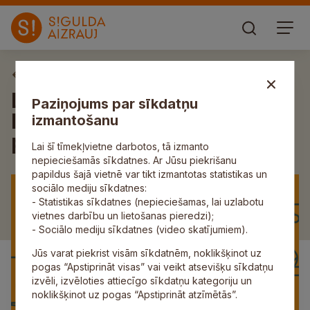
Aktuāli
Līdz 1. decembrim turpinās
Paziņojums par sīkdatņu
līdzdalības budžeta projektu
izmantošanu
pieteikumu iesniegšana
Lai šī tīmekļvietne darbotos, tā izmanto
nepieciešamās sīkdatnes. Ar Jūsu piekrišanu
papildus šajā vietnē var tikt izmantotas statistikas un
sociālo mediju sīkdatnes:
- Statistikas sīkdatnes (nepieciešamas, lai uzlabotu
vietnes darbību un lietošanas pieredzi);
- Sociālo mediju sīkdatnes (video skatījumiem).
Jūs varat piekrist visām sīkdatnēm, noklikšķinot uz
pogas “Apstiprināt visas” vai veikt atsevišķu sīkdatņu
izvēli, izvēloties attiecīgo sīkdatņu kategoriju un
noklikšķinot uz pogas “Apstiprināt atzīmētās”.