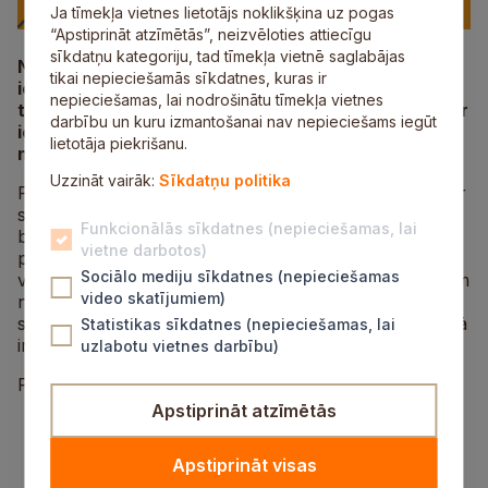
Ja tīmekļa vietnes lietotājs noklikšķina uz pogas
“Apstiprināt atzīmētās”, neizvēloties attiecīgu
sīkdatņu kategoriju, tad tīmekļa vietnē saglabājas
No 1. oktobra līdz 1. decembrim Siguldas novada
tikai nepieciešamās sīkdatnes, kuras ir
iedzīvotāji aicināti iesaistīties un piedalīties jau
nepieciešamas, lai nodrošinātu tīmekļa vietnes
trešajā līdzdalības budžeta projektu konkursā. Tā ir
darbību un kuru izmantošanai nav nepieciešams iegūt
iespēja iesniegt savas idejas un dot ieguldījumu
lietotāja piekrišanu.
novada attīstībā.
Uzzināt vairāk:
Sīkdatņu politika
Projekta pieteikumu var iesniegt fiziska persona, kas ir
sasniegusi 16 gadu vecumu, kā arī reģistrētas
Funkcionālās sīkdatnes (nepieciešamas, lai
biedrības vai nodibinājumi. Maksimālā summa vienam
vietne darbotos)
projektam ir ne vairāk kā 35 tūkstoši eiro, ieskaitot
Sociālo mediju sīkdatnes (nepieciešamas
visus nodokļu maksājumus. Iesniedzot pieteikumu, tam
video skatījumiem)
nepieciešams pievienot projekta provizorisko tāmi un
skici vai vizualizāciju, ja projekta realizēšanas rezultātā
Statistikas sīkdatnes (nepieciešamas, lai
ir paredzami ieguldījumi infrastruktūrā.
uzlabotu vietnes darbību)
Projektu pieteikumus varēs iesniegt:
Apstiprināt atzīmētās
papīra formātā, aizpildot veidlapu (.doc formātā
pieejama e.sigulda.lv
šeit
un pašvaldības
Apstiprināt visas
tīmekļa vietnē
šeit (sadaļā “Dokumenti”
) un