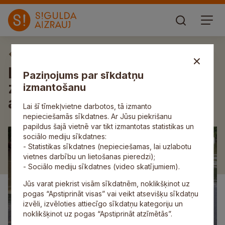
Aktuāli
Latvijas valsts ceļi aicina
Paziņojums par sīkdatņu
ziņot par izskalotajiem un
izmantošanu
applūdušajiem autoceļiem
Lai šī tīmekļvietne darbotos, tā izmanto
nepieciešamās sīkdatnes. Ar Jūsu piekrišanu
papildus šajā vietnē var tikt izmantotas statistikas un
sociālo mediju sīkdatnes:
- Statistikas sīkdatnes (nepieciešamas, lai uzlabotu
vietnes darbību un lietošanas pieredzi);
- Sociālo mediju sīkdatnes (video skatījumiem).
Jūs varat piekrist visām sīkdatnēm, noklikšķinot uz
pogas “Apstiprināt visas” vai veikt atsevišķu sīkdatņu
izvēli, izvēloties attiecīgo sīkdatņu kategoriju un
noklikšķinot uz pogas “Apstiprināt atzīmētās”.