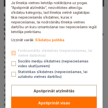
Ja tīmekļa vietnes lietotājs noklikšķina uz pogas
“Apstiprināt atzīmētās”, neizvēloties attiecīgu
sīkdatņu kategoriju, tad tīmekļa vietnē saglabājas
Lai varētu operatīvāk organizētu uzturēšanas
tikai nepieciešamās sīkdatnes, kuras ir
darbus, aicinām satiksmes dalībniekus ziņot par
nepieciešamas, lai nodrošinātu tīmekļa vietnes
izskalojumiem un applūdušajiem autoceļu posmiem.
darbību un kuru izmantošanai nav nepieciešams iegūt
Informāciju var nodot, zvanot uz VSIA “Latvijas
lietotāja piekrišanu.
Valsts ceļi” (LVC) diennakts bezmaksas informatīvo
līniju 80005555, kā arī LVC kontos sociālajos tīklos.
Uzzināt vairāk:
Sīkdatņu politika
Ilgstoša vai stipra lietus rezultātā uz ceļiem ar grants
Funkcionālās sīkdatnes (nepieciešamas, lai
segumu, kā arī ceļu nomalēs un pie grāvjiem var
vietne darbotos)
veidoties izskalojumi. Bojājumi īpaši ātri var veidoties
Sociālo mediju sīkdatnes (nepieciešamas
vietās, kur grāvji atjaunoti nesen un nav paspējuši
video skatījumiem)
apaugt ar zāli, kā arī nesen veidotajās ceļu nogāzēs,
arī būvdarbu posmos. Lietusgāzēs atsevišķi ceļu
Statistikas sīkdatnes (nepieciešamas, lai
posmi un tuneļi var applūst.
uzlabotu vietnes darbību)
Atgādinām, ka spēcīgu lietavu dēļ uz autoceļiem
veidojas apgrūtināti braukšanas apstākļi: palielinās
Apstiprināt atzīmētās
akvaplanēšanas risks un pasliktinās redzamība.
Aicinām autovadītājus braukt uzmanīgi un neveikt
Apstiprināt visas
straujus manevrus, un izvēlēties piemērotu