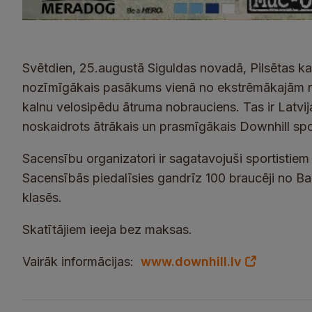
Svētdien, 25.augustā Siguldas novadā, Pilsētas ka
nozīmīgākais pasākums vienā no ekstrēmākajām ri
kalnu velosipēdu ātruma nobrauciens. Tas ir Latvij
noskaidrots ātrākais un prasmīgākais Downhill spor
Sacensību organizatori ir sagatavojuši sportistiem
Sacensībās piedalīsies gandrīz 100 braucēji no Bal
klasēs.
Skatītājiem ieeja bez maksas.
Vairāk informācijas:
www.downhill.lv