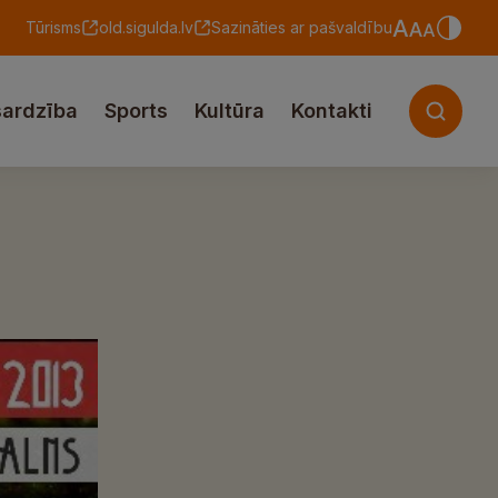
Tūrisms
old.sigulda.lv
Sazināties ar pašvaldību
sardzība
Sports
Kultūra
Kontakti