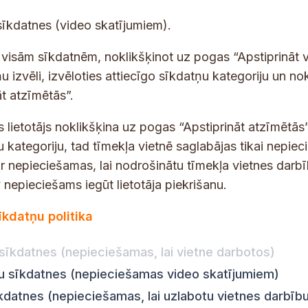
E
sīkdatnes (video skatījumiem).
-
p
 saņemšanai e-pastā.
t visām sīkdatnēm, noklikšķinot uz pogas “Apstiprināt v
a
u izvēli, izvēloties attiecīgo sīkdatņu kategoriju un no
s
t atzīmētās”.
t
s
s lietotājs noklikšķina uz pogas “Apstiprināt atzīmētās”
*
u kategoriju, tad tīmekļa vietnē saglabājas tikai nepie
ir nepieciešamas, lai nodrošinātu tīmekļa vietnes darb
nepieciešams iegūt lietotāja piekrišanu.
dības darba laiks
Par vietni
īkdatņu politika
Vietnes karte
:
8.00–18.00
Privātuma politika
8.00–17.00
sīkdatnes (nepieciešamas, lai vietne darbotos)
Piekļūstamības pazi
:
8.00–17.00
ju sīkdatnes (nepieciešamas video skatījumiem)
Ziņot KNAB
en:
8.00–18.00
īkdatnes (nepieciešamas, lai uzlabotu vietnes darbīb
n:
8.00–14.00