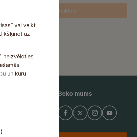
Pieteikties
isas” vai veikt
klikšķinot uz
, neizvēloties
ciešamās
ību un kuru
Seko mums
ņojums
u)