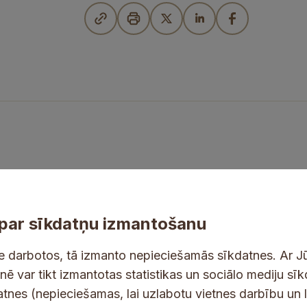
par sīkdatņu izmantošanu
ne darbotos, tā izmanto nepieciešamās sīkdatnes. Ar J
tnē var tikt izmantotas statistikas un sociālo mediju sī
tes un jaunumus savā e-pastā
datnes (nepieciešamas, lai uzlabotu vietnes darbību un 