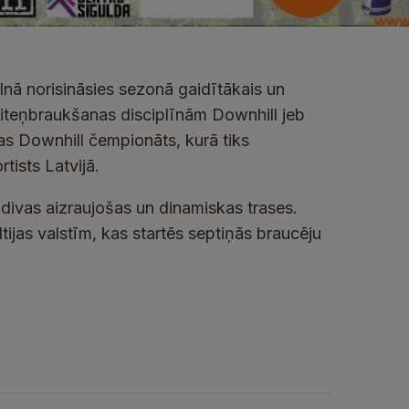
lnā norisināsies sezonā gaidītākais un
teņbraukšanas disciplīnām Downhill jeb
as Downhill čempionāts, kurā tiks
tists Latvijā.
 divas aizraujošas un dinamiskas trases.
tijas valstīm, kas startēs septiņās braucēju