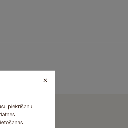
ūsu piekrišanu
kdatnes:
lietošanas