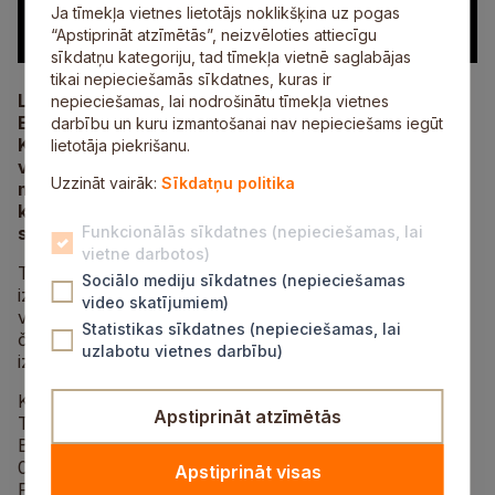
Ja tīmekļa vietnes lietotājs noklikšķina uz pogas
“Apstiprināt atzīmētās”, neizvēloties attiecīgu
sīkdatņu kategoriju, tad tīmekļa vietnē saglabājas
tikai nepieciešamās sīkdatnes, kuras ir
Latvijas kamaniņu braucēja, Siguldas novadniece
nepieciešamas, lai nodrošinātu tīmekļa vietnes
Elīna Ieva Bota otrdien, 10. februārī, Milānas–
darbību un kuru izmantošanai nav nepieciešams iegūt
Kortīnas ziemas olimpiskajās spēlēs izcīnīja Latvijai
lietotāja piekrišanu.
vēsturisku godalgu, iegūstot ne tikai sudraba
Uzzināt vairāk:
Sīkdatņu politika
medaļu, bet arī kļūstot par pirmo latviešu sievieti,
kas ziemas olimpiskajās spēlēs izcīnījusi medaļu,
startējot zem Latvijas karoga.
Funkcionālās sīkdatnes (nepieciešamas, lai
vietne darbotos)
Tāpat Elīna Ieva Bota neatkarīgās Latvijas vēsturē
Sociālo mediju sīkdatnes (nepieciešamas
izcīnījusi pirmo medaļu olimpisko spēļu sieviešu
video skatījumiem)
vieninieku sacensībās. 1980. gadā Leikplesidā par
Statistikas sīkdatnes (nepieciešamas, lai
čempioni kļuva Vera Zozuļa, bet bronzas medaļu
uzlabotu vietnes darbību)
izcīnīja Ingrīda Amantova.
Kortīnā d’Ampeco zelta medaļu izcīnīja vāciete Jūlija
Apstiprināt atzīmētās
Taubica, kura bija ātrākā visos četros braucienos,
Botu summā apsteidzot par 0,918 sekundēm. Tikai
0,039 sekundes no Botas atpalika amerikāniete Ešlija
Apstiprināt visas
Farkvarsone. Ceturtā 0,063 sekundes aiz labāko