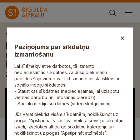
Aktuāli
Kamaniņu braucēja,
Paziņojums par sīkdatņu
siguldiete Elīna Ieva Bota
izmantošanu
izcīna sudraba medaļu
Lai šī tīmekļvietne darbotos, tā izmanto
ziemas olimpiskajās spēlēs
nepieciešamās sīkdatnes. Ar Jūsu piekrišanu
papildus šajā vietnē var tikt izmantotas statistikas un
sociālo mediju sīkdatnes:
- Statistikas sīkdatnes (nepieciešamas, lai uzlabotu
vietnes darbību un lietošanas pieredzi);
- Sociālo mediju sīkdatnes (video skatījumiem).
Jūs varat piekrist visām sīkdatnēm, noklikšķinot uz
pogas “Apstiprināt visas” vai veikt atsevišķu sīkdatņu
izvēli, izvēloties attiecīgo sīkdatņu kategoriju un
noklikšķinot uz pogas “Apstiprināt atzīmētās”.