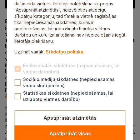
Ja tīmekļa vietnes lietotājs noklikšķina uz pogas
“Apstiprināt atzīmētās”, neizvēloties attiecīgu
sīkdatņu kategoriju, tad tīmekļa vietnē saglabājas
Biedrība “Gaismas laiva” sadarbībā ar Siguldas
tikai nepieciešamās sīkdatnes, kuras ir
jauniešu iniciatīvu centru “Mērķis” īsteno paaudžu
nepieciešamas, lai nodrošinātu tīmekļa vietnes
sadarbības projektu, kura laikā tiek veidota un
darbību un kuru izmantošanai nav nepieciešams iegūt
attīstīta mobilā lietotne “Izpalīgs”. Lietotnes mērķis
lietotāja piekrišanu.
ir radīt iespēju jauniešiem līdzdarboties un palīdzēt
Uzzināt vairāk:
Sīkdatņu politika
savas pilsētas vai novada tuvumā dzīvojošiem
vecākā gadagājuma cilvēkiem ar dažādām
ikdienišķām lietām. Lai noskaidrotu to, kā veiksmīgi
Funkcionālās sīkdatnes (nepieciešamas, lai
iesaistīt tos, kuri vēlas palīdzēt, un sasniegt tos
vietne darbotos)
cilvēkus, kuriem ir nepieciešama palīdzība,
Sociālo mediju sīkdatnes (nepieciešamas
lietotnes izstrādātāji aicina jauniešus vecumā no 14
video skatījumiem)
līdz 29 gadiem aizpildīt aptauju. Aptauja pieejama
Statistikas sīkdatnes (nepieciešamas, lai
šeit
, un to var aizpildīt līdz 21. jūnijam.
uzlabotu vietnes darbību)
Plānots, ka mobilā lietotne “Izpalīgs” būs platforma,
kurā jaunieši varēs palīdzēt senioriem ar ikdienišķām
Apstiprināt atzīmētās
lietām, piemēram, atnest pārtiku no veikala, būt par
pavadoni, ja senioram ir grūtības pārvietoties, palīdzēt
aizvest pie ārsta, nopirkt zāles, veikt atsevišķus darbus
Apstiprināt visas
mājās un citos darbos.