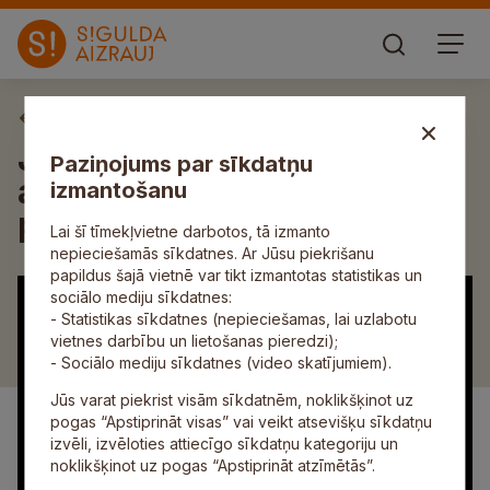
Aktuāli
Jauniešus aicina aizpildīt
Paziņojums par sīkdatņu
aptauju par līdzdalību
izmantošanu
paaudžu sadarbības projektā
Lai šī tīmekļvietne darbotos, tā izmanto
nepieciešamās sīkdatnes. Ar Jūsu piekrišanu
papildus šajā vietnē var tikt izmantotas statistikas un
sociālo mediju sīkdatnes:
- Statistikas sīkdatnes (nepieciešamas, lai uzlabotu
vietnes darbību un lietošanas pieredzi);
- Sociālo mediju sīkdatnes (video skatījumiem).
Jūs varat piekrist visām sīkdatnēm, noklikšķinot uz
pogas “Apstiprināt visas” vai veikt atsevišķu sīkdatņu
izvēli, izvēloties attiecīgo sīkdatņu kategoriju un
noklikšķinot uz pogas “Apstiprināt atzīmētās”.