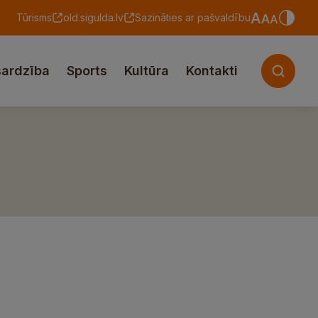
Tūrisms
old.sigulda.lv
Sazināties ar pašvaldību
sardzība
Sports
Kultūra
Kontakti