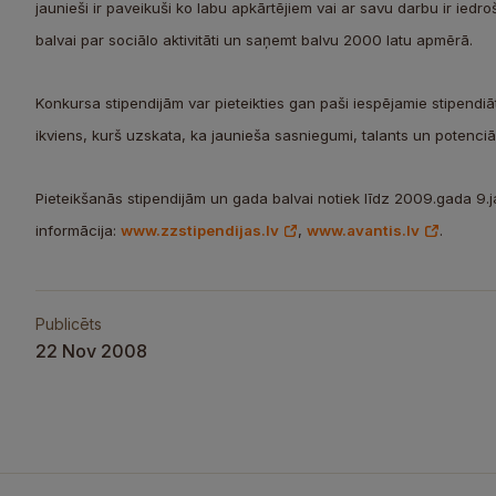
jaunieši ir paveikuši ko labu apkārtējiem vai ar savu darbu ir iedroši
balvai par sociālo aktivitāti un saņemt balvu 2000 latu apmērā.
Konkursa stipendijām var pieteikties gan paši iespējamie stipendiāt
ikviens, kurš uzskata, ka jaunieša sasniegumi, talants un potenciāl
Pieteikšanās stipendijām un gada balvai notiek līdz 2009.gada 9.
informācija:
www.zzstipendijas.lv
,
www.avantis.lv
.
Publicēts
22 Nov 2008