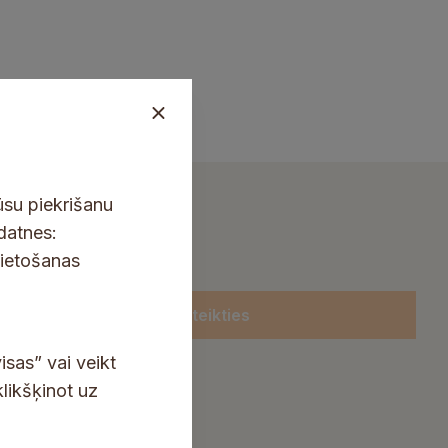
ūsu piekrišanu
kdatnes:
lietošanas
Pieteikties
isas” vai veikt
klikšķinot uz