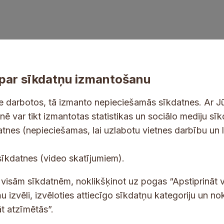
par sīkdatņu izmantošanu
ne darbotos, tā izmanto nepieciešamās sīkdatnes. Ar J
tnē var tikt izmantotas statistikas un sociālo mediju sī
tes un jaunumus savā e-pastā
datnes (nepieciešamas, lai uzlabotu vietnes darbību un 
j
E
sīkdatnes (video skatījumiem).
a
-
u
p
 saņemšanai e-pastā.
t visām sīkdatnēm, noklikšķinot uz pogas “Apstiprināt v
n
a
u izvēli, izvēloties attiecīgo sīkdatņu kategoriju un no
u
s
t atzīmētās”.
m
t