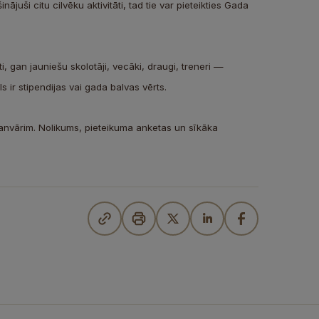
nājuši citu cilvēku aktivitāti, tad tie var pieteikties Gada
i, gan jauniešu skolotāji, vecāki, draugi, treneri —
s ir stipendijas vai gada balvas vērts.
janvārim. Nolikums, pieteikuma anketas un sīkāka