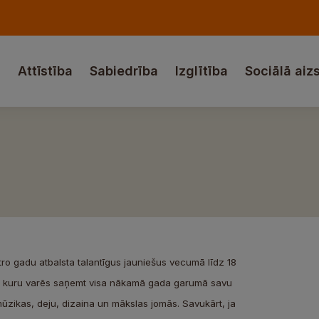
a
Attīstība
Sabiedrība
Izglītība
Sociālā aiz
tro gadu atbalsta talantīgus jauniešus vecumā līdz 18
ijai, kuru varēs saņemt visa nākamā gada garumā savu
mūzikas, deju, dizaina un mākslas jomās. Savukārt, ja