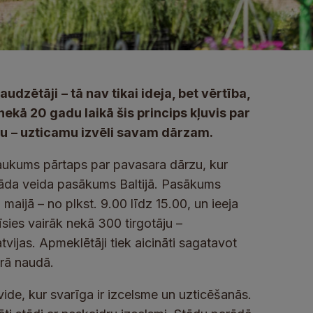
daudzētāji
– tā nav tikai ideja, bet vērtība,
nekā 20 gadu laikā šis princips kļuvis par
nu
– uzticamu izvēli savam dārzam.
 laukums pārtaps par pavasara dārzu, kur
 šāda veida pasākums Baltijā. Pasākums
. maijā – no plkst. 9.00 līdz 15.00, un ieeja
ies vairāk nekā 300 tirgotāju –
tvijas. Apmeklētāji tiek aicināti sagatavot
drā naudā.
 vide, kur svarīga ir izcelsme un uzticēšanās.