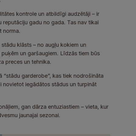
itātes kontrole un atbildīgi audzētāji – ir
 reputāciju gadu no gada. Tas nav tikai
et norma.
 stādu klāsts – no augļu kokiem un
, puķēm un garšaugiem. Līdzās tiem būs
a preces un tehnika.
ā “stādu garderobe”, kas tiek nodrošināta
i novietot iegādātos stādus un turpināt
onāļiem, gan dārza entuziastiem – vieta, kur
dvesmu jaunajai sezonai.