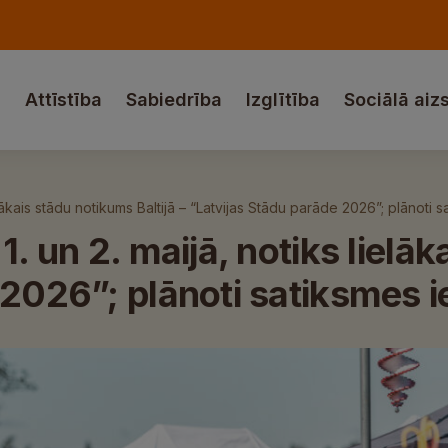
a
Attīstība
Sabiedrība
Izglītība
Sociālā aiz
elākais stādu notikums Baltijā – “Latvijas Stādu parāde 2026”; plānoti
. un 2. maijā, notiks lielāk
 2026”; plānoti satiksmes 