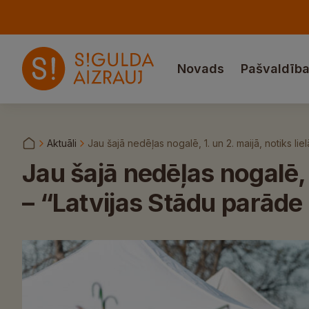
Novads
Pašvaldīb
Aktuāli
Jau šajā nedēļas nogalē, 1. un 2. maijā, notiks li
Jau šajā nedēļas nogalē, 1
– “Latvijas Stādu parāde