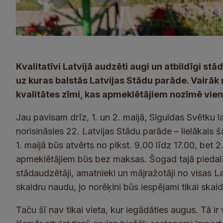
Kvalitatīvi Latvijā audzēti augi un atbildīgi stā
uz kuras balstās Latvijas Stādu parāde. Vairāk 
kvalitātes zīmi, kas apmeklētājiem nozīmē vie
Jau pavisam drīz, 1. un 2. maijā, Siguldas Svētku
norisināsies 22. Latvijas Stādu parāde – lielākais
1. maijā būs atvērts no plkst. 9.00 līdz 17.00, bet 2
apmeklētājiem būs bez maksas. Šogad tajā piedalīs
stādaudzētāji, amatnieki un mājražotāji no visas La
skaidru naudu, jo norēķini būs iespējami tikai skai
Taču šī nav tikai vieta, kur iegādāties augus. Tā ir