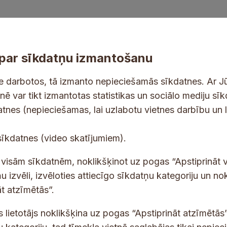
par sīkdatņu izmantošanu
ne darbotos, tā izmanto nepieciešamās sīkdatnes. Ar J
tnē var tikt izmantotas statistikas un sociālo mediju sī
datnes (nepieciešamas, lai uzlabotu vietnes darbību un 
tes un jaunumus savā e-pastā
E
sīkdatnes (video skatījumiem).
-
p
 saņemšanai e-pastā.
t visām sīkdatnēm, noklikšķinot uz pogas “Apstiprināt v
a
u izvēli, izvēloties attiecīgo sīkdatņu kategoriju un no
s
t atzīmētās”.
t
s lietotājs noklikšķina uz pogas “Apstiprināt atzīmētās”
s
*