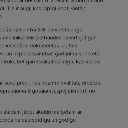
ēti stādi ar neskaidru izcelsmi, Stādu parādē
i. Tie ir augi, kas rūpīgi kopti vietējo
m.
 īpaša uzmanība tiek pievērsta augu
ākuma laikā veic pārbaudes, izvērtējot gan
apliecinošos dokumentus. Ja tiek
ties, un nepieciešamības gadījumā konkrēto
trole, bet gan kvalitātes latiņa, kas visiem
par savu preci. Tas nozīmē kvalitāti, drošību,
eprasījuma tirgotājam jāspēj pierādīt, no
am stādam jābūt skaidri marķētam ar
nodrošina caurspīdīgu un godīgu
.