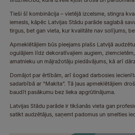
Tieši šī kombinācija – vietējā izcelsme, stingra kval
iemesls, kāpēc Latvijas Stādu parāde saglabā savu
tirgus, bet gan vieta, kur kvalitāte nav solījums, b
Apmeklētājiem būs pieejams plašs Latvijā audzētu
ogulājiem līdz dekoratīvajiem augiem, ziemcietēm
amatnieku un mājražotāju piedāvājums, kā arī dārz
Domājot par ērtībām, arī šogad darbosies iecienīt
sadarbībā ar “Makita”. Tā ļaus apmeklētājiem droš
baudīt pasākumu bez lieka apgrūtinājuma.
Latvijas Stādu parāde ir tikšanās vieta gan profesi
satikt audzētājus, saņemt padomus un smelties ie