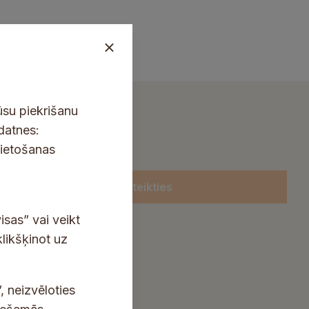
ūsu piekrišanu
kdatnes:
lietošanas
Pieteikties
isas” vai veikt
klikšķinot uz
, neizvēloties