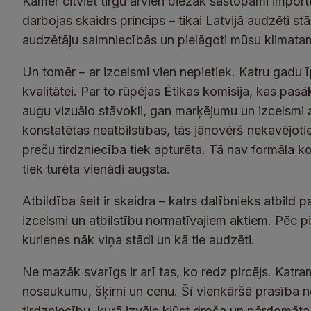
Kamēr citviet tirgū arvien biežāk sastopami import
darbojas skaidrs princips – tikai Latvijā audzēti stād
audzētāju saimniecībās un pielāgoti mūsu klimata
Un tomēr – ar izcelsmi vien nepietiek. Katru gadu
kvalitātei. Par to rūpējas Ētikas komisija, kas pas
augu vizuālo stāvokli, gan marķējumu un izcelsmi 
konstatētas neatbilstības, tās jānovērš nekavējo
preču tirdzniecība tiek apturēta. Tā nav formāla kon
tiek turēta vienādi augsta.
Atbildība šeit ir skaidra – katrs dalībnieks atbild 
izcelsmi un atbilstību normatīvajiem aktiem. Pēc pi
kurienes nāk viņa stādi un kā tie audzēti.
Ne mazāk svarīgs ir arī tas, ko redz pircējs. Katr
nosaukumu, šķirni un cenu. Šī vienkāršā prasība 
tirdzniecību, kurā izvēle kļūst droša un pārdomāta