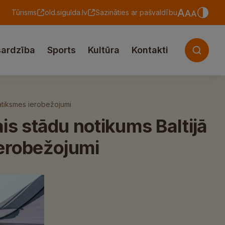
Tūrisms
old.sigulda.lv
Sazināties ar pašvaldību
sardzība
Sports
Kultūra
Kontakti
 satiksmes ierobežojumi
ais stādu notikums Baltijā
ierobežojumi