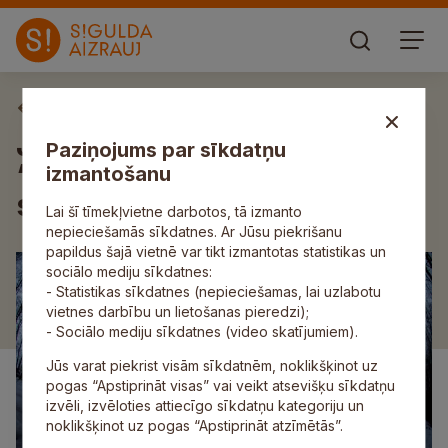
Aktuāli
Janvārī trešo reizi notiks
Paziņojums par sīkdatņu
“Red Bull Stikla Kalns”
izmantošanu
slēpošanas sacensības
Lai šī tīmekļvietne darbotos, tā izmanto
nepieciešamās sīkdatnes. Ar Jūsu piekrišanu
papildus šajā vietnē var tikt izmantotas statistikas un
sociālo mediju sīkdatnes:
- Statistikas sīkdatnes (nepieciešamas, lai uzlabotu
vietnes darbību un lietošanas pieredzi);
- Sociālo mediju sīkdatnes (video skatījumiem).
Jūs varat piekrist visām sīkdatnēm, noklikšķinot uz
pogas “Apstiprināt visas” vai veikt atsevišķu sīkdatņu
izvēli, izvēloties attiecīgo sīkdatņu kategoriju un
noklikšķinot uz pogas “Apstiprināt atzīmētās”.