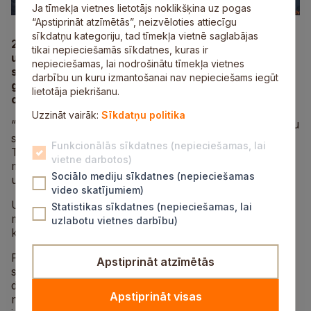
Ja tīmekļa vietnes lietotājs noklikšķina uz pogas
“Apstiprināt atzīmētās”, neizvēloties attiecīgu
sīkdatņu kategoriju, tad tīmekļa vietnē saglabājas
2024. gads ziemas sporta veidu entuziastiem
tikai nepieciešamās sīkdatnes, kuras ir
uzsāksies ar izturības sacensībām distanču
nepieciešamas, lai nodrošinātu tīmekļa vietnes
slēpošanā “Red Bull Stikla Kalns”, kuras jau trešo
darbību un kuru izmantošanai nav nepieciešams iegūt
gadu pēc kārtas norisināsies Siguldas serpentīna
lietotāja piekrišanu.
ceļa trasē. Sacensības notiks 27. janvārī.
Uzzināt vairāk:
Sīkdatņu politika
“Red Bull Stikla Kalns” ir izturības sacensības distanču
slēpošanā, kuras norisinās Tautas un Sporta klasēs.
Funkcionālās sīkdatnes (nepieciešamas, lai
Tautas klasē būs jāveic 200 metru starpfinišs un 400
vietne darbotos)
metru finišs, bet Sporta klasē – 400 metru starpfinišs
Sociālo mediju sīkdatnes (nepieciešamas
un 800 metru finišs.
video skatījumiem)
Uzvarētāji tiks noskaidroti dalībniekiem slēpojot 400
Statistikas sīkdatnes (nepieciešamas, lai
metrus un 800 metrus augšup, 72 metri vertikālajā
uzlabotu vietnes darbību)
kāpumā pa Siguldas serpentīna ceļa trasi.
Pēc kvalifikācijā uzrādītajiem rezultātiem, katrā
Apstiprināt atzīmētās
slēpojumā vienlaicīgi startē četri dalībnieki, no kuriem
divi ātrākie turpina dalību izslēgšanas slēpojumos līdz
Apstiprināt visas
nokļūst Fināla TOP 4, bet trešās un ceturtās vietas