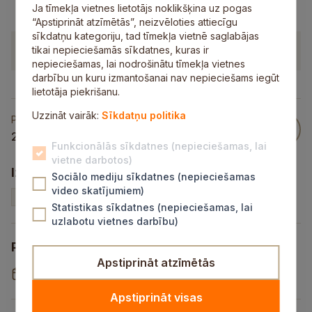
Ja tīmekļa vietnes lietotājs noklikšķina uz pogas
“Apstiprināt atzīmētās”, neizvēloties attiecīgu
sīkdatņu kategoriju, tad tīmekļa vietnē saglabājas
Pievienotie dokumenti
tikai nepieciešamās sīkdatnes, kuras ir
nepieciešamas, lai nodrošinātu tīmekļa vietnes
darbību un kuru izmantošanai nav nepieciešams iegūt
lietotāja piekrišanu.
Uzzināt vairāk:
Sīkdatņu politika
Publicēts
25 Okt 2023
Funkcionālās sīkdatnes (nepieciešamas, lai
vietne darbotos)
Izsoles veids un statuss
Sociālo mediju sīkdatnes (nepieciešamas
video skatījumiem)
Nekustamais īpašums
Neaktīva
Statistikas sīkdatnes (nepieciešamas, lai
uzlabotu vietnes darbību)
Pieteikšanās periods
Apstiprināt atzīmētās
25.10.2023
-
14.11.2023
Apstiprināt visas