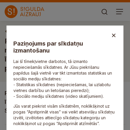
Izsoles un izsoļu paziņojumi
Par pašvaldībai piederoša
Paziņojums par sīkdatņu
nekustamā īpašuma nekustamā
izmantošanu
īpašuma Vīksnas, Siguldas
Lai šī tīmekļvietne darbotos, tā izmanto
pagasts, Siguldas novads izsoli
nepieciešamās sīkdatnes. Ar Jūsu piekrišanu
papildus šajā vietnē var tikt izmantotas statistikas un
sociālo mediju sīkdatnes:
- Statistikas sīkdatnes (nepieciešamas, lai uzlabotu
vietnes darbību un lietošanas pieredzi);
Par pašvaldībai piederoša nekustamā
- Sociālo mediju sīkdatnes (video skatījumiem).
īpašuma nekustamā īpašuma Vīksnas,
Jūs varat piekrist visām sīkdatnēm, noklikšķinot uz
Siguldas pagasts, Siguldas novads izsoli
pogas “Apstiprināt visas” vai veikt atsevišķu sīkdatņu
izvēli, izvēloties attiecīgo sīkdatņu kategoriju un
noklikšķinot uz pogas “Apstiprināt atzīmētās”.