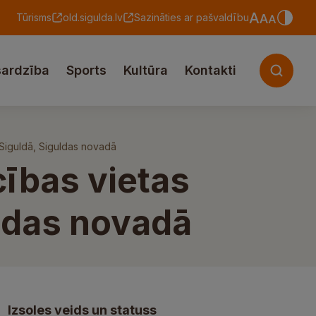
Tūrisms
old.sigulda.lv
Sazināties ar pašvaldību
sardzība
Sports
Kultūra
Kontakti
6, Siguldā, Siguldas novadā
cības vietas
guldas novadā
Izsoles veids un statuss