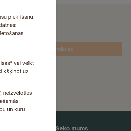
ūsu piekrišanu
kdatnes:
lietošanas
Pieteikties
isas” vai veikt
klikšķinot uz
, neizvēloties
ciešamās
ību un kuru
Seko mums