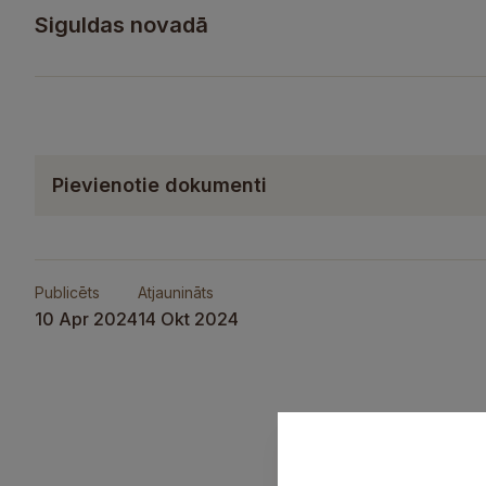
Siguldas novadā
Pievienotie dokumenti
Publicēts
Atjaunināts
10 Apr 2024
14 Okt 2024