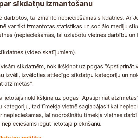
par sīkdatņu izmantošanu
ne darbotos, tā izmanto nepieciešamās sīkdatnes. Ar J
tnē var tikt izmantotas statistikas un sociālo mediju sī
tes un jaunumus savā e-pastā
datnes (nepieciešamas, lai uzlabotu vietnes darbību un 
E
sīkdatnes (video skatījumiem).
-
p
 saņemšanai e-pastā.
t visām sīkdatnēm, noklikšķinot uz pogas “Apstiprināt v
a
u izvēli, izvēloties attiecīgo sīkdatņu kategoriju un no
s
t atzīmētās”.
t
s lietotājs noklikšķina uz pogas “Apstiprināt atzīmētās”
s
*
u kategoriju, tad tīmekļa vietnē saglabājas tikai nepie
ir nepieciešamas, lai nodrošinātu tīmekļa vietnes darb
nepieciešams iegūt lietotāja piekrišanu.
dības darba laiks
Par vietni
īkdatņu politika