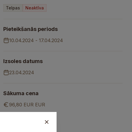
Telpas
Neaktīva
Pieteikšanās periods
10.04.2024
-
17.04.2024
Izsoles datums
23.04.2024
Sākuma cena
96,80 EUR EUR