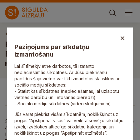
Izsoles un izsoļu paziņojumi
Par nekustamā īpašuma Pulkveža
Paziņojums par sīkdatņu
Brieža iela 90, Sigulda, Siguldas
izmantošanu
novads, pārdošanu izsolē
Lai šī tīmekļvietne darbotos, tā izmanto
nepieciešamās sīkdatnes. Ar Jūsu piekrišanu
papildus šajā vietnē var tikt izmantotas statistikas un
sociālo mediju sīkdatnes:
- Statistikas sīkdatnes (nepieciešamas, lai uzlabotu
vietnes darbību un lietošanas pieredzi);
- Sociālo mediju sīkdatnes (video skatījumiem).
Jūs varat piekrist visām sīkdatnēm, noklikšķinot uz
pogas “Apstiprināt visas” vai veikt atsevišķu sīkdatņu
Siguldas novada pašvaldība atklātā elektroniskā izsolē
izvēli, izvēloties attiecīgo sīkdatņu kategoriju un
ar augšupejošu soli pārdod tai piederošo nekustamo
noklikšķinot uz pogas “Apstiprināt atzīmētās”.
īpašumu
Pulkveža Brieža iela 90, Sigulda,
Siguldas