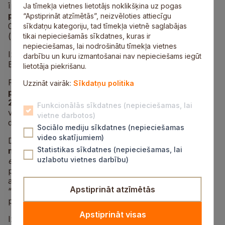
īpašumu
Plānupes iela 6B, Inčukalns, Inčukalna
Ja tīmekļa vietnes lietotājs noklikšķina uz pogas
pagasts, Siguldas novads
,
kadastra Nr.8064 006
“Apstiprināt atzīmētās”, neizvēloties attiecīgu
2
0480, kas sastāv no zemes vienības 1955 m
platībā
sīkdatņu kategoriju, tad tīmekļa vietnē saglabājas
(kadastra apzīmējums 80640060480).
tikai nepieciešamās sīkdatnes, kuras ir
nepieciešamas, lai nodrošinātu tīmekļa vietnes
Izsoles sākumcena
18 000 EUR
, nodrošinājums 1800
darbību un kuru izmantošanai nav nepieciešams iegūt
EUR, izsoles solis 200 EUR.
lietotāja piekrišanu.
Pretendentu reģistrācija notiek no
2025.gada 10.jūlija
Uzzināt vairāk:
Sīkdatņu politika
plkst. 13.00 līdz 2025.gada 30.jūlijam plkst.
23.59
elektronisko izsoļu
Funkcionālās sīkdatnes (nepieciešamas, lai
vietnē
https://izsoles.ta.gov.lv
uzturētā Izsoļu
vietne darbotos)
dalībnieku reģistrā.
Sociālo mediju sīkdatnes (nepieciešamas
video skatījumiem)
Dalībniekam piesakoties dalībai izsolē, jāsamaksā
Statistikas sīkdatnes (nepieciešamas, lai
nodrošinājums
1800 EUR
(viens tūkstotis astoņi simti
uzlabotu vietnes darbību)
euro
) apmērā, ieskaitot to Siguldas novada
pašvaldības kontā LV35UNLA0050021519671, kas
atvērts AS “SEB banka”, kods UNLALV2X, ar atzīmi
Apstiprināt atzīmētās
“Nodrošinājums Plānupes 6B, Inčukalns, Inčukalna
pag., Siguldas nov., trešajā izsolē”.
Apstiprināt visas
Izsole sākas elektronisko izsoļu