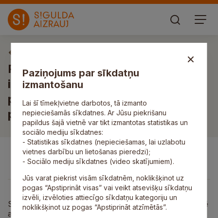
Izsoles un izsoļu paziņojumi
Par nekustamā īpašuma Plānupes
Paziņojums par sīkdatņu
iela 6B, Inčukalns, Inčukalna
izmantošanu
pagasts, Siguldas novads,
Lai šī tīmekļvietne darbotos, tā izmanto
pārdošanu izsolē
nepieciešamās sīkdatnes. Ar Jūsu piekrišanu
papildus šajā vietnē var tikt izmantotas statistikas un
sociālo mediju sīkdatnes:
- Statistikas sīkdatnes (nepieciešamas, lai uzlabotu
vietnes darbību un lietošanas pieredzi);
- Sociālo mediju sīkdatnes (video skatījumiem).
Jūs varat piekrist visām sīkdatnēm, noklikšķinot uz
pogas “Apstiprināt visas” vai veikt atsevišķu sīkdatņu
izvēli, izvēloties attiecīgo sīkdatņu kategoriju un
Siguldas novada pašvaldība atklātā elektroniskā izsolē
noklikšķinot uz pogas “Apstiprināt atzīmētās”.
ar augšupejošu soli pārdod tai piederošo nekustamo