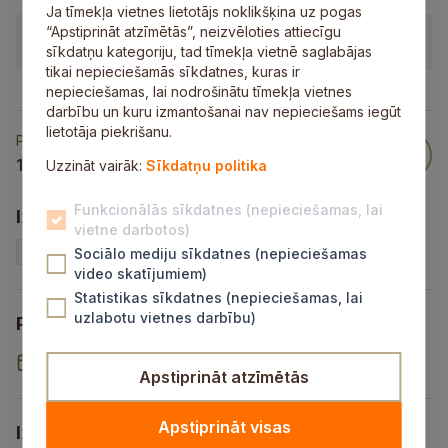
Ja tīmekļa vietnes lietotājs noklikšķina uz pogas
“Apstiprināt atzīmētās”, neizvēloties attiecīgu
Pievienotie dokumenti
sīkdatņu kategoriju, tad tīmekļa vietnē saglabājas
tikai nepieciešamās sīkdatnes, kuras ir
nepieciešamas, lai nodrošinātu tīmekļa vietnes
darbību un kuru izmantošanai nav nepieciešams iegūt
lietotāja piekrišanu.
Publicēts
17 Okt 2022
Uzzināt vairāk:
Sīkdatņu politika
Funkcionālās sīkdatnes (nepieciešamas, lai
Izsoles veids un statuss
vietne darbotos)
Nekustamais īpašums
Neaktīva
Sociālo mediju sīkdatnes (nepieciešamas
video skatījumiem)
Statistikas sīkdatnes (nepieciešamas, lai
uzlabotu vietnes darbību)
Pieteikšanās periods
17.10.2022
-
17.11.2022
Apstiprināt atzīmētās
Apstiprināt visas
Izsoles datums