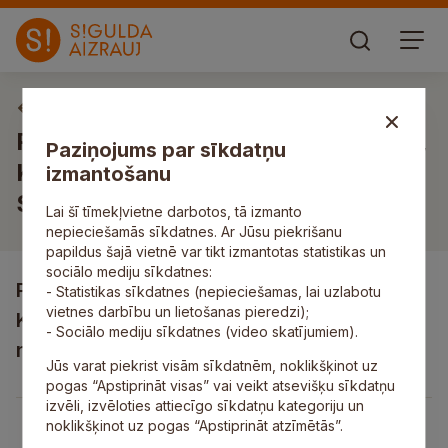
Izsoles un izsoļu paziņojumi
Par nekustamā īpašuma Liliju iela 9,
Paziņojums par sīkdatņu
Kļavas, Inčukalna pagasts,
izmantošanu
Siguldas novads izsoli
Lai šī tīmekļvietne darbotos, tā izmanto
nepieciešamās sīkdatnes. Ar Jūsu piekrišanu
papildus šajā vietnē var tikt izmantotas statistikas un
sociālo mediju sīkdatnes:
Par nekustamā īpašuma Liliju iela 9,
- Statistikas sīkdatnes (nepieciešamas, lai uzlabotu
vietnes darbību un lietošanas pieredzi);
Kļavas, Inčukalna pagasts, Siguldas
- Sociālo mediju sīkdatnes (video skatījumiem).
novads izsoli
Jūs varat piekrist visām sīkdatnēm, noklikšķinot uz
pogas “Apstiprināt visas” vai veikt atsevišķu sīkdatņu
izvēli, izvēloties attiecīgo sīkdatņu kategoriju un
noklikšķinot uz pogas “Apstiprināt atzīmētās”.