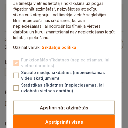
Ja tīmekļa vietnes lietotājs noklikšķina uz pogas
“Apstiprināt atzīmētās”, neizvēloties attiecīgu
Pievienotie dokumenti
sīkdatņu kategoriju, tad tīmekļa vietnē saglabājas
tikai nepieciešamās sīkdatnes, kuras ir
nepieciešamas, lai nodrošinātu tīmekļa vietnes
darbību un kuru izmantošanai nav nepieciešams iegūt
lietotāja piekrišanu.
Publicēts
22 Nov 2022
Uzzināt vairāk:
Sīkdatņu politika
Funkcionālās sīkdatnes (nepieciešamas, lai
Izsoles veids un statuss
vietne darbotos)
Nekustamais īpašums
Neaktīva
Sociālo mediju sīkdatnes (nepieciešamas
video skatījumiem)
Statistikas sīkdatnes (nepieciešamas, lai
uzlabotu vietnes darbību)
Pieteikšanās periods
22.11.2022
-
12.12.2022
Apstiprināt atzīmētās
Apstiprināt visas
Izsoles datums