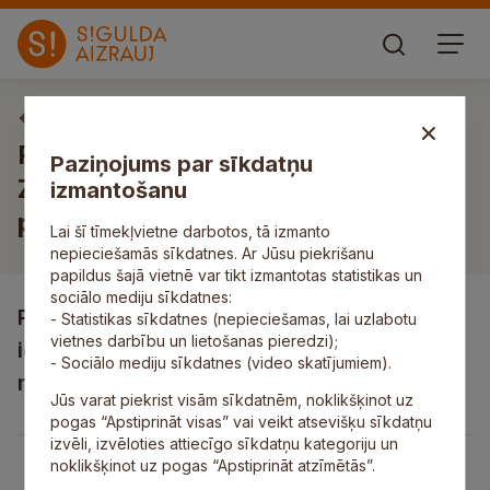
Izsoles un izsoļu paziņojumi
Par nekustamā dzīvokļa īpašuma
Paziņojums par sīkdatņu
Zaļkalna iela 11–24, Allaži, Allažu
izmantošanu
pagasts, Siguldas novads izsoli
Lai šī tīmekļvietne darbotos, tā izmanto
nepieciešamās sīkdatnes. Ar Jūsu piekrišanu
papildus šajā vietnē var tikt izmantotas statistikas un
sociālo mediju sīkdatnes:
Par nekustamā dzīvokļa īpašuma Zaļkalna
- Statistikas sīkdatnes (nepieciešamas, lai uzlabotu
vietnes darbību un lietošanas pieredzi);
iela 11-24, Allaži, Allažu pagasts, Siguldas
- Sociālo mediju sīkdatnes (video skatījumiem).
novads izsoli
Jūs varat piekrist visām sīkdatnēm, noklikšķinot uz
pogas “Apstiprināt visas” vai veikt atsevišķu sīkdatņu
izvēli, izvēloties attiecīgo sīkdatņu kategoriju un
noklikšķinot uz pogas “Apstiprināt atzīmētās”.