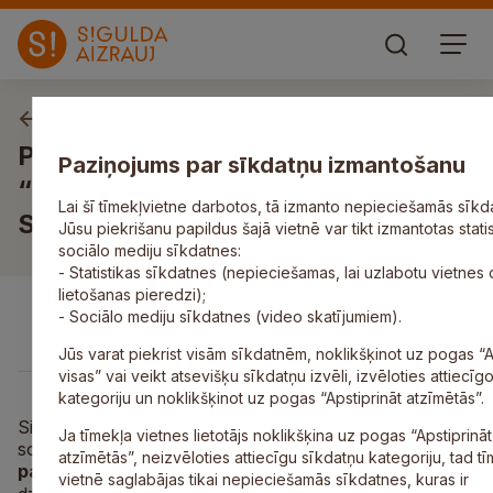
Izsoles un izsoļu paziņojumi
Par dzīvokļa īpašuma
Paziņojums par sīkdatņu izmantošanu
“Strautnieki”-4, Inčukalna pagasts,
Lai šī tīmekļvietne darbotos, tā izmanto nepieciešamās sīkd
Siguldas novads, pārdošanu izsolē
Jūsu piekrišanu papildus šajā vietnē var tikt izmantotas stati
sociālo mediju sīkdatnes:
- Statistikas sīkdatnes (nepieciešamas, lai uzlabotu vietnes
lietošanas pieredzi);
- Sociālo mediju sīkdatnes (video skatījumiem).
Jūs varat piekrist visām sīkdatnēm, noklikšķinot uz pogas “A
visas” vai veikt atsevišķu sīkdatņu izvēli, izvēloties attiecīg
kategoriju un noklikšķinot uz pogas “Apstiprināt atzīmētās”.
Siguldas novada pašvaldība atklātā elektroniskā izsolē 
Ja tīmekļa vietnes lietotājs noklikšķina uz pogas “Apstiprināt
soli pārdod tai piederošo dzīvokļa īpašumu:
“Strautnieki
atzīmētās”, neizvēloties attiecīgu sīkdatņu kategoriju, tad t
pagasts, Siguldas novads
, kadastra Nr.8064 900 0609,
vietnē saglabājas tikai nepieciešamās sīkdatnes, kuras ir
2