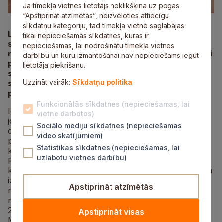
Ja tīmekļa vietnes lietotājs noklikšķina uz pogas
“Apstiprināt atzīmētās”, neizvēloties attiecīgu
sīkdatņu kategoriju, tad tīmekļa vietnē saglabājas
Latvijas bobsleja komanda nākamajā sezonā plāno
tikai nepieciešamās sīkdatnes, kuras ir
startēt ar četrām četrinieku ekipāžām. Lai varētu
nepieciešamas, lai nodrošinātu tīmekļa vietnes
nokomplektēt visas četras komandas, nepieciešami
darbību un kuru izmantošanai nav nepieciešams iegūt
papildinājumi stūmēju rindās, tāpēc tiek aicināti
lietotāja piekrišanu.
spēcīgi, eksplozīvi jaunieši piedalīties jauno
Uzzināt vairāk:
Sīkdatņu politika
sportistu atlasē, kas notiks sestdien, 6. maijā,
plkst. 12.00 Murjāņu Sporta ģimnāzijas manēžā.
Funkcionālās sīkdatnes (nepieciešamas, lai
Iepriekšējā sezona pierādīja, ka Latvijas bobslejs
vietne darbotos)
joprojām ir pasaules elitē. Kamēr Oskars Ķibermanis
Sociālo mediju sīkdatnes (nepieciešamas
dziedēja savainojumu, komandas līdera lomu sekmīgi
video skatījumiem)
pildīja novadnieks Emīls Cipulis, aizvedot savu
Statistikas sīkdatnes (nepieciešamas, lai
kvartetu līdz Pasaules čempionāta sudraba godalgām.
uzlabotu vietnes darbību)
Par šo sasniegumu pārsteigumu neslēpa arī Vācijas
komandas treneri, sakot: “Tikai latvieši spēj tik īsā laikā
izveidot pasaules čempionāta medaļniekus!” Mērķis
Apstiprināt atzīmētās
nav apstāties pie sasniegtā, bet turpināt audzēt
muskuļus gan tiešā, gan pārnestā nozīmē, lai
2026. gadā Latvijas bobslejisti būtu favorītu skaitā
Apstiprināt visas
Milānas-Kortinas olimpiskajās spēlēs.