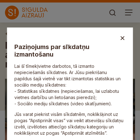
Aktuāli
Izsludināta jauno stūmēju
Paziņojums par sīkdatņu
atlase bobslejā; tā notiks 6.
izmantošanu
maijā Murjāņos
Lai šī tīmekļvietne darbotos, tā izmanto
nepieciešamās sīkdatnes. Ar Jūsu piekrišanu
papildus šajā vietnē var tikt izmantotas statistikas un
sociālo mediju sīkdatnes:
- Statistikas sīkdatnes (nepieciešamas, lai uzlabotu
vietnes darbību un lietošanas pieredzi);
- Sociālo mediju sīkdatnes (video skatījumiem).
Jūs varat piekrist visām sīkdatnēm, noklikšķinot uz
pogas “Apstiprināt visas” vai veikt atsevišķu sīkdatņu
izvēli, izvēloties attiecīgo sīkdatņu kategoriju un
noklikšķinot uz pogas “Apstiprināt atzīmētās”.