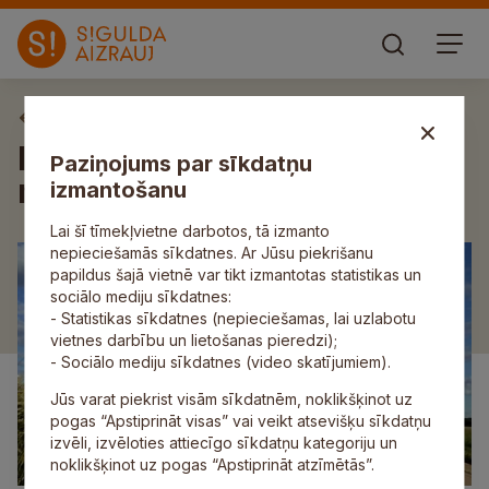
Aktuāli
Informācija par platību
Paziņojums par sīkdatņu
maksājumiem
izmantošanu
Lai šī tīmekļvietne darbotos, tā izmanto
nepieciešamās sīkdatnes. Ar Jūsu piekrišanu
papildus šajā vietnē var tikt izmantotas statistikas un
sociālo mediju sīkdatnes:
- Statistikas sīkdatnes (nepieciešamas, lai uzlabotu
vietnes darbību un lietošanas pieredzi);
- Sociālo mediju sīkdatnes (video skatījumiem).
Jūs varat piekrist visām sīkdatnēm, noklikšķinot uz
pogas “Apstiprināt visas” vai veikt atsevišķu sīkdatņu
izvēli, izvēloties attiecīgo sīkdatņu kategoriju un
noklikšķinot uz pogas “Apstiprināt atzīmētās”.