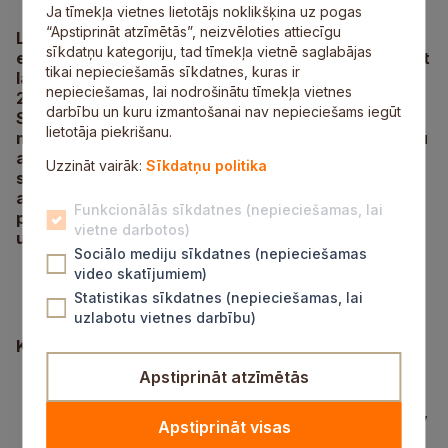
Ja tīmekļa vietnes lietotājs noklikšķina uz pogas
“Apstiprināt atzīmētās”, neizvēloties attiecīgu
Līdz 3.aprīlim Lauku atbalsta dienesta
sīkdatņu kategoriju, tad tīmekļa vietnē saglabājas
elektroniskajā pieteikšanās sistēmā iespējams veikt
tikai nepieciešamās sīkdatnes, kuras ir
lauku bloku un ainavu elementu precizēšanu
nepieciešamas, lai nodrošinātu tīmekļa vietnes
2018.gadam.
darbību un kuru izmantošanai nav nepieciešams iegūt
Savukārt aprīļa vidū sāksies pieteikšanās platību
lietotāja piekrišanu.
maksājumiem, iesniedzot vienoto iesniegumu Lauku
atbalsta dienesta elektroniskās pieteikšanās
Uzzināt vairāk:
Sīkdatņu politika
sistēmā. Siguldas novada pašvaldības lauku
attīstības speciāliste sniegs konsultācijas klātienē,
Funkcionālās sīkdatnes (nepieciešamas, lai
palīdzēs aizpildīt pieteikumu platību maksājumiem
vietne darbotos)
un iesniegt to elektroniski.
Sociālo mediju sīkdatnes (nepieciešamas
video skatījumiem)
Statistikas sīkdatnes (nepieciešamas, lai
uzlabotu vietnes darbību)
Konsultācijas notiks:
Apstiprināt atzīmētās
16.aprīlī, 23.aprīlī un 7.maijā no plkst.8.00 līdz
13.00 un no plkst.14.00 līdz 18.00 Siguldas
novada pašvaldības administrācijā Zinātnes ielā 7
Apstiprināt visas
(2.stāvā);