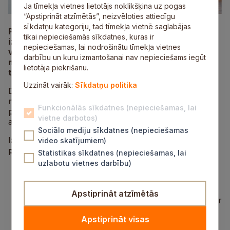
Ja tīmekļa vietnes lietotājs noklikšķina uz pogas
“Apstiprināt atzīmētās”, neizvēloties attiecīgu
sīkdatņu kategoriju, tad tīmekļa vietnē saglabājas
Pašvaldība organizē septiņu nekustamo īpašumu
tikai nepieciešamās sīkdatnes, kuras ir
izsoles. Izsoles notiek elektroniski tīmekļa
nepieciešamas, lai nodrošinātu tīmekļa vietnes
vietnē
izsoles.ta.gov.lv
.
Pieteikšanās izsolēm
darbību un kuru izmantošanai nav nepieciešams iegūt
notiek līdz 1. aprīlim. Papildu informācija, zvanot uz
lietotāja piekrišanu.
tālruņa numuru 67800946.
Uzzināt vairāk:
Sīkdatņu politika
Dalībniekiem, piesakoties izsolēs, jāsamaksā
nodrošinājums, ieskaitot to Siguldas novada
Funkcionālās sīkdatnes (nepieciešamas, lai
pašvaldības kontā LV35UNLA0050021519671, kas
vietne darbotos)
atvērts AS “SEB banka” (kods UNLALV2X).
Sociālo mediju sīkdatnes (nepieciešamas
Izsoles tiek organizētas šādiem pašvaldībai
video skatījumiem)
piederošiem nekustamajiem īpašumiem
:
Statistikas sīkdatnes (nepieciešamas, lai
uzlabotu vietnes darbību)
apbūves zeme
Kopmītņu ielā 3A, Inčukalnā
(kadastra Nr. 80640060911), kas sastāv no
2
zemes vienības 1499 m
platībā (kadastra
Apstiprināt atzīmētās
apzīmējums 80640060911). Izsoles sākumcena ir
16 700 eiro, nodrošinājums – 1 670 eiro, izsoles
Apstiprināt visas
solis – 200 eiro.
Elektroniskās izsoles noteikumi