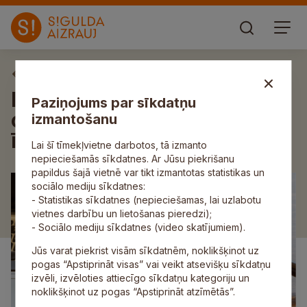
Aktuāli
Informācija par pašvaldības
Paziņojums par sīkdatņu
organizētajām nekustamo
izmantošanu
īpašumu izsolēm
Lai šī tīmekļvietne darbotos, tā izmanto
nepieciešamās sīkdatnes. Ar Jūsu piekrišanu
papildus šajā vietnē var tikt izmantotas statistikas un
sociālo mediju sīkdatnes:
- Statistikas sīkdatnes (nepieciešamas, lai uzlabotu
vietnes darbību un lietošanas pieredzi);
- Sociālo mediju sīkdatnes (video skatījumiem).
Jūs varat piekrist visām sīkdatnēm, noklikšķinot uz
pogas “Apstiprināt visas” vai veikt atsevišķu sīkdatņu
izvēli, izvēloties attiecīgo sīkdatņu kategoriju un
noklikšķinot uz pogas “Apstiprināt atzīmētās”.