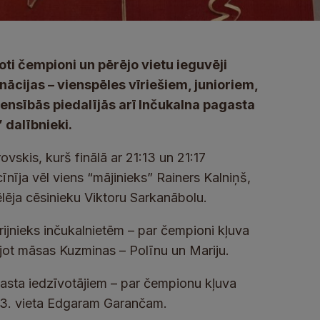
oti čempioni un pērējo vietu ieguvēji
ācijas – vienspēles vīriešiem, junioriem,
censībās piedalījās arī Inčukalna pagasta
 dalībnieki.
vskis, kurš finālā ar 21:13 un 21:17
īnīja vēl viens “mājinieks” Rainers Kalniņš,
sēlēja cēsinieku Viktoru Sarkanābolu.
rijnieks inčukalnietēm – par čempioni kļuva
stājot māsas Kuzminas – Polīnu un Mariju.
gasta iedzīvotājiem – par čempionu kļuva
 3. vieta Edgaram Garančam.