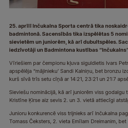
25. aprīlī Inčukalna Sporta centrā tika noskaidr
badmintonā. Sacensībās tika izspēlētas 5 nomin
sievietēm un juniorēm, kā arī dubultspēles. Sa
iedzīvotāji un Badmintona kustības “Inčukalns”
Vīriešiem par čempionu kļuva siguldietis Ivars Petro
apspēlēja “mājinieku’ Sandi Kalniņu, bet bronzu izc
kurš sīvā trīs setu cīņā ar 14:21, 23:21 un 21:7 ap
Sieviešu nominācijā, kā arī juniorēm viss godalgu t
Kristīne Ķirse aiz sevis 2. un 3. vietā attiecīgi at
Junioru konkurencē viss trijnieks arī Inčukalna pa
Tomass Čeksters, 2. vieta Emīlam Dreimanim, bet