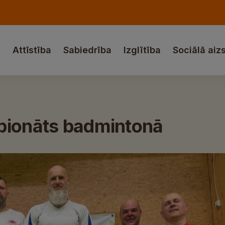
a
Attīstība
Sabiedrība
Izglītība
Sociālā aiz
pionāts badmintonā