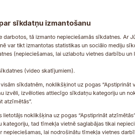
par sīkdatņu izmantošanu
ne darbotos, tā izmanto nepieciešamās sīkdatnes. Ar J
tnē var tikt izmantotas statistikas un sociālo mediju sī
tes un jaunumus savā e-pastā
datnes (nepieciešamas, lai uzlabotu vietnes darbību un 
r
E
sīkdatnes (video skatījumiem).
o
-
b
p
 saņemšanai e-pastā.
t visām sīkdatnēm, noklikšķinot uz pogas “Apstiprināt v
o
a
u izvēli, izvēloties attiecīgo sīkdatņu kategoriju un no
t
s
t atzīmētās”.
s
t
:
s lietotājs noklikšķina uz pogas “Apstiprināt atzīmētās”
s
r
*
u kategoriju, tad tīmekļa vietnē saglabājas tikai nepie
o
ir nepieciešamas, lai nodrošinātu tīmekļa vietnes darb