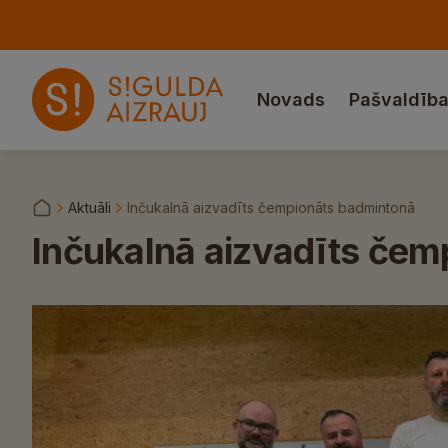
Novads
Pašvaldīb
Aktuāli
Inčukalnā aizvadīts čempionāts badmintonā
Inčukalnā aizvadīts čem