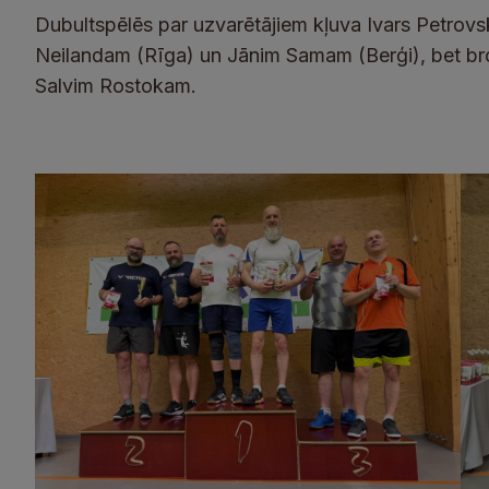
Dubultspēlēs par uzvarētājiem kļuva Ivars Petrovs
Neilandam (Rīga) un Jānim Samam (Berģi), bet 
Salvim Rostokam.