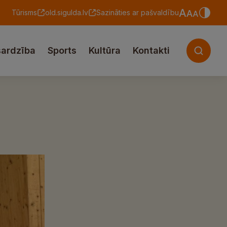
Tūrisms
old.sigulda.lv
Sazināties ar pašvaldību
sardzība
Sports
Kultūra
Kontakti