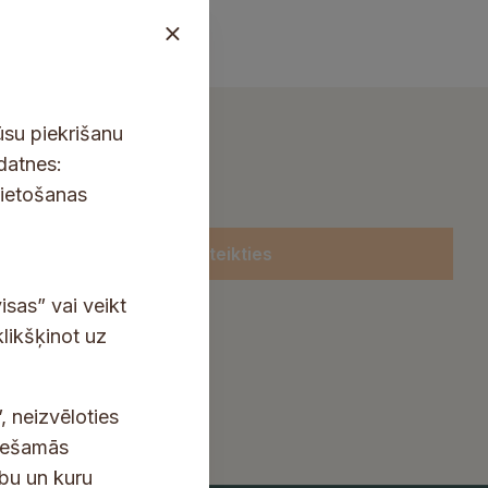
ūsu piekrišanu
kdatnes:
lietošanas
Pieteikties
isas” vai veikt
klikšķinot uz
, neizvēloties
ciešamās
ību un kuru