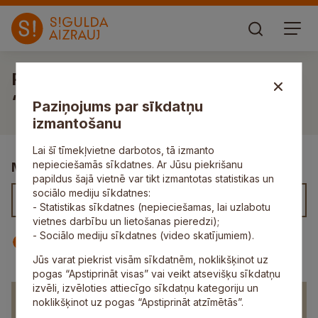
Pirmsskolas izglītības iestāde
“Ābelīte”
Paziņojums par sīkdatņu
izmantošanu
Lai šī tīmekļvietne darbotos, tā izmanto
nepieciešamās sīkdatnes. Ar Jūsu piekrišanu
Meklēt kontaktus
papildus šajā vietnē var tikt izmantotas statistikas un
sociālo mediju sīkdatnes:
- Statistikas sīkdatnes (nepieciešamas, lai uzlabotu
vietnes darbību un lietošanas pieredzi);
- Sociālo mediju sīkdatnes (video skatījumiem).
Iestāde
Darbinieks
Jūs varat piekrist visām sīkdatnēm, noklikšķinot uz
pogas “Apstiprināt visas” vai veikt atsevišķu sīkdatņu
izvēli, izvēloties attiecīgo sīkdatņu kategoriju un
Pirmsskolas izglītības iestāde “Ābelīte”
noklikšķinot uz pogas “Apstiprināt atzīmētās”.