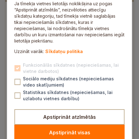
Ja tīmekļa vietnes lietotājs noklikšķina uz pogas
“Apstiprināt atzīmētās”, neizvēloties attiecīgu
sīkdatņu kategoriju, tad tīmekļa vietnē saglabājas
Lakstīgalas iela 10, Sigulda
tikai nepieciešamās sīkdatnes, kuras ir
Saņemt norādes kartē
nepieciešamas, lai nodrošinātu tīmekļa vietnes
darbību un kuru izmantošanai nav nepieciešams iegūt
22334178
lietotāja piekrišanu.
abelite@pirmsskola.sigulda.lv
Uzzināt vairāk:
Sīkdatņu politika
Funkcionālās sīkdatnes (nepieciešamas, lai
vietne darbotos)
Sociālo mediju sīkdatnes (nepieciešamas
video skatījumiem)
Statistikas sīkdatnes (nepieciešamas, lai
uzlabotu vietnes darbību)
Kristīne Medne
Vadītāja
Apstiprināt atzīmētās
22334178
kristine.medne@pirmsskola.sigulda.lv
Apstiprināt visas