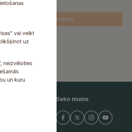
lietošanas
Pieteikties
isas” vai veikt
klikšķinot uz
, neizvēloties
ciešamās
ību un kuru
Seko mums
ņojums