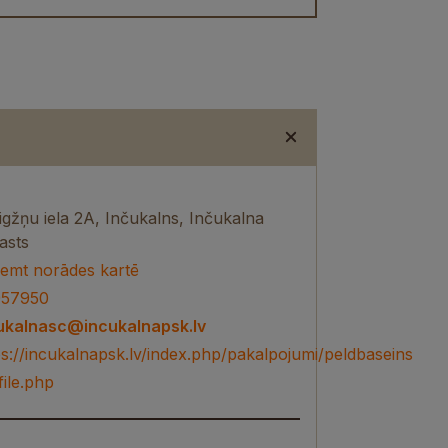
igžņu iela 2A, Inčukalns, Inčukalna
asts
emt norādes kartē
57950
ukalnasc@incukalnapsk.lv
ps://incukalnapsk.lv/index.php/pakalpojumi/peldbaseins
file.php