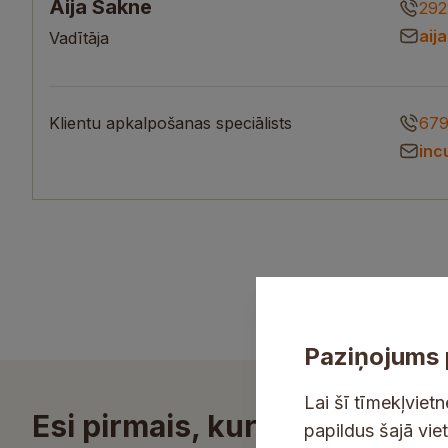
Aija Sakne
292
aij
Vadītāja
Klientu apkalpošanas speciālists
679
inc
Paziņojums 
Lai šī tīmekļviet
Esi pirmais, kurš uzzina!
papildus šajā vie