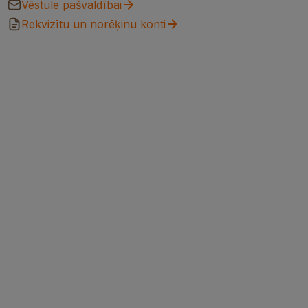
Vēstule pašvaldībai
Rekvizītu un norēķinu konti