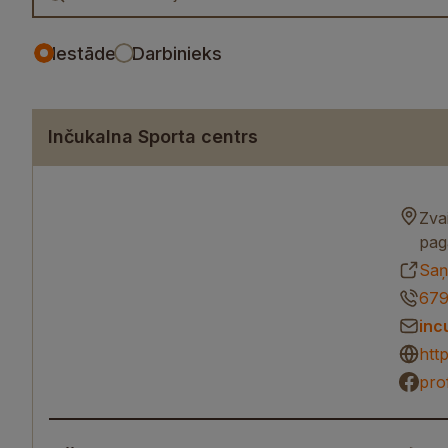
Iestāde
Darbinieks
Inčukalna Sporta centrs
Zva
pag
Saņ
679
inc
htt
pro