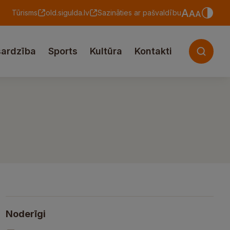
Tūrisms
old.sigulda.lv
Sazināties ar pašvaldību
sardzība
Sports
Kultūra
Kontakti
Noderīgi