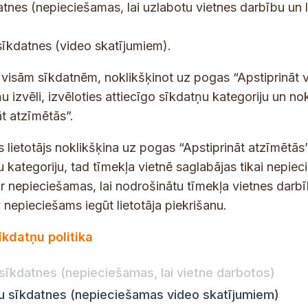
tes un jaunumus savā e-pastā
datnes (nepieciešamas, lai uzlabotu vietnes darbību un 
E
sīkdatnes (video skatījumiem).
-
p
 saņemšanai e-pastā.
t visām sīkdatnēm, noklikšķinot uz pogas “Apstiprināt v
a
u izvēli, izvēloties attiecīgo sīkdatņu kategoriju un no
s
t atzīmētās”.
t
s lietotājs noklikšķina uz pogas “Apstiprināt atzīmētās”
s
*
u kategoriju, tad tīmekļa vietnē saglabājas tikai nepie
ir nepieciešamas, lai nodrošinātu tīmekļa vietnes darb
nepieciešams iegūt lietotāja piekrišanu.
dības darba laiks
Par vietni
īkdatņu politika
Vietnes karte
:
8.00–18.00
Privātuma politika
8.00–17.00
sīkdatnes (nepieciešamas, lai vietne darbotos)
Piekļūstamības pazi
:
8.00–17.00
ju sīkdatnes (nepieciešamas video skatījumiem)
Ziņot KNAB