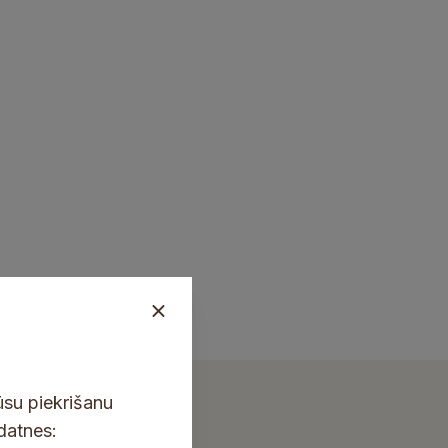
ūsu piekrišanu
kdatnes: