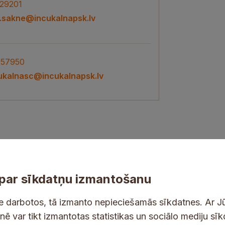
29201
a.sakne@incukalnapsk.lv
57950
ukalnasc@incukalnapsk.lv
par sīkdatņu izmantošanu
ne darbotos, tā izmanto nepieciešamās sīkdatnes. Ar J
tnē var tikt izmantotas statistikas un sociālo mediju sī