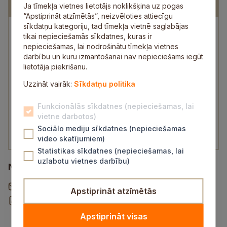
auditore
Ja tīmekļa vietnes lietotājs noklikšķina uz pogas
“Apstiprināt atzīmētās”, neizvēloties attiecīgu
sīkdatņu kategoriju, tad tīmekļa vietnē saglabājas
tikai nepieciešamās sīkdatnes, kuras ir
Pils iela 16, Sigulda
nepieciešamas, lai nodrošinātu tīmekļa vietnes
darbību un kuru izmantošanai nav nepieciešams iegūt
lietotāja piekrišanu.
Iveta Magone
Uzzināt vairāk:
Sīkdatņu politika
Iekšējā tiesiskuma un lietderības auditore
Funkcionālās sīkdatnes (nepieciešamas, lai
22019778
vietne darbotos)
iveta.magone@sigulda.lv
Sociālo mediju sīkdatnes (nepieciešamas
video skatījumiem)
Statistikas sīkdatnes (nepieciešamas, lai
uzlabotu vietnes darbību)
Noderīgi
Vēstule pašvaldībai
Apstiprināt atzīmētās
Rekvizītu un norēķinu konti
Apstiprināt visas