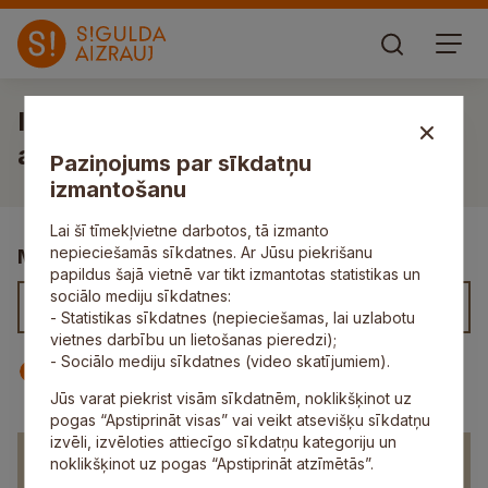
Iekšējā tiesiskuma un lietderības
auditore
Paziņojums par sīkdatņu
izmantošanu
Lai šī tīmekļvietne darbotos, tā izmanto
nepieciešamās sīkdatnes. Ar Jūsu piekrišanu
Meklēt kontaktus
papildus šajā vietnē var tikt izmantotas statistikas un
sociālo mediju sīkdatnes:
- Statistikas sīkdatnes (nepieciešamas, lai uzlabotu
vietnes darbību un lietošanas pieredzi);
- Sociālo mediju sīkdatnes (video skatījumiem).
Iestāde
Darbinieks
Jūs varat piekrist visām sīkdatnēm, noklikšķinot uz
pogas “Apstiprināt visas” vai veikt atsevišķu sīkdatņu
izvēli, izvēloties attiecīgo sīkdatņu kategoriju un
Iekšējā tiesiskuma un lietderības
noklikšķinot uz pogas “Apstiprināt atzīmētās”.