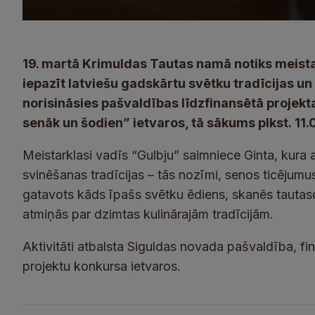
19. martā Krimuldas Tautas namā notiks meista
iepazīt latviešu gadskārtu svētku tradīcijas u
norisināsies pašvaldības līdzfinansētā projekt
senāk un šodien” ietvaros, tā sākums plkst. 11.
Meistarklasi vadīs “Gulbju” saimniece Ginta, kura 
svinēšanas tradīcijas – tās nozīmi, senos ticējumu
gatavots kāds īpašs svētku ēdiens, skanēs tautas
atmiņās par dzimtas kulinārajām tradīcijām.
Aktivitāti atbalsta Siguldas novada pašvaldība, fi
projektu konkursa ietvaros.