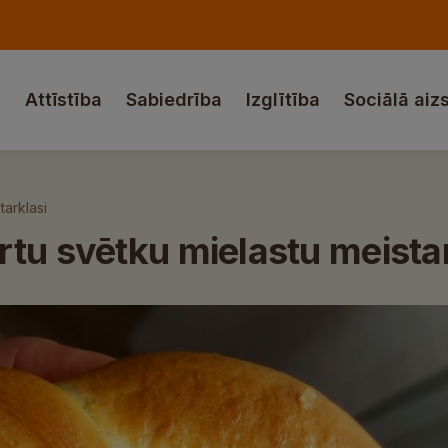
a
Attīstība
Sabiedrība
Izglītība
Sociālā aiz
tarklasi
tu svētku mielastu meista