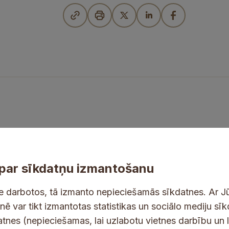
par sīkdatņu izmantošanu
ne darbotos, tā izmanto nepieciešamās sīkdatnes. Ar J
tnē var tikt izmantotas statistikas un sociālo mediju sī
tes un jaunumus savā e-pastā
datnes (nepieciešamas, lai uzlabotu vietnes darbību un 