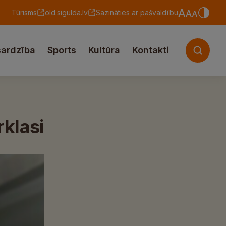
Tūrisms
old.sigulda.lv
Sazināties ar pašvaldību
sardzība
Sports
Kultūra
Kontakti
rklasi