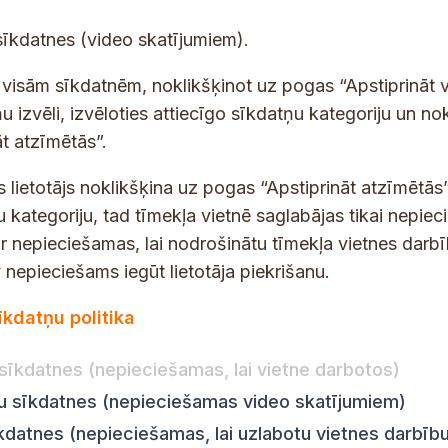
E
sīkdatnes (video skatījumiem).
-
p
 saņemšanai e-pastā.
t visām sīkdatnēm, noklikšķinot uz pogas “Apstiprināt v
a
u izvēli, izvēloties attiecīgo sīkdatņu kategoriju un no
s
t atzīmētās”.
t
s
s lietotājs noklikšķina uz pogas “Apstiprināt atzīmētās”
*
u kategoriju, tad tīmekļa vietnē saglabājas tikai nepie
ir nepieciešamas, lai nodrošinātu tīmekļa vietnes darb
nepieciešams iegūt lietotāja piekrišanu.
dības darba laiks
Par vietni
īkdatņu politika
Vietnes karte
:
8.00–18.00
Privātuma politika
8.00–17.00
sīkdatnes (nepieciešamas, lai vietne darbotos)
Piekļūstamības pazi
:
8.00–17.00
ju sīkdatnes (nepieciešamas video skatījumiem)
Ziņot KNAB
en:
8.00–18.00
īkdatnes (nepieciešamas, lai uzlabotu vietnes darbīb