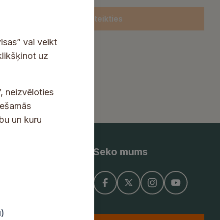
Pieteikties
isas” vai veikt
klikšķinot uz
, neizvēloties
ciešamās
ību un kuru
Seko mums
ņojums
u)