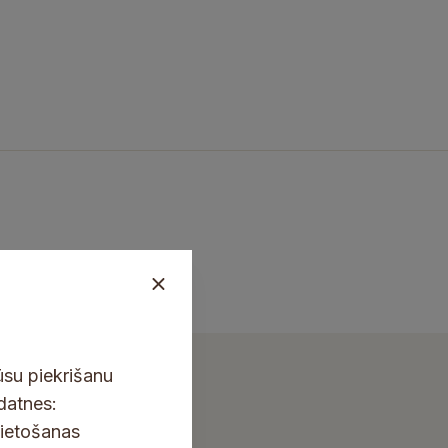
ūsu piekrišanu
kdatnes:
lietošanas