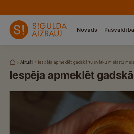
Novads
Pašvaldīb
Aktuāli
Iespēja apmeklēt gadskārtu svētku mielastu meis
Iespēja apmeklēt gadskār