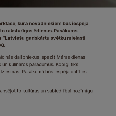
rklase, kurā novadniekiem būs iespēja
n to raksturīgos ēdienus. Pasākums
a “Latviešu gadskārtu svētku mielasti
00.
aicinās dalībniekus iepazīt Māras dienas
s un kulināros paradumus. Kopīgi tiks
dziesmas. Pasākumā būs iespēja dalīties
nansējot to kultūras un sabiedrībai nozīmīgu